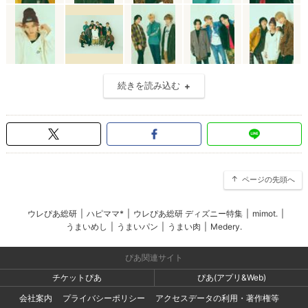
続きを読み込む
ページの先頭へ
ウレぴあ総研
|
ハピママ*
|
ウレぴあ総研 ディズニー特集
|
mimot.
|
うまいめし
|
うまいパン
|
うまい肉
|
Medery.
ぴあ関連サイト
チケットぴあ
ぴあ(アプリ&Web)
会社案内
プライバシーポリシー
アクセスデータの利用・著作権等