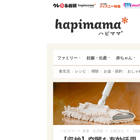
ウレぴあ総研
ハピママ*
ウレぴあ
ハピ
ファミリー
妊娠・出産
赤ちゃん
食生活
レシピ
掃除
お金・節約
おしゃ
>
>
>
ハピママ*
家事・生活術
お役立ち
【収