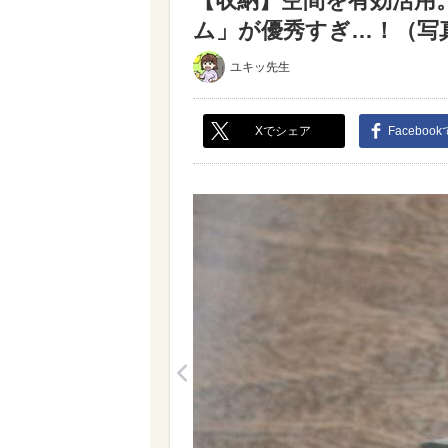
【収納】空間を有効活用
ム」が優秀すぎ…！（写真 
ユキッ先生
Xでシェア
Faceboo
<