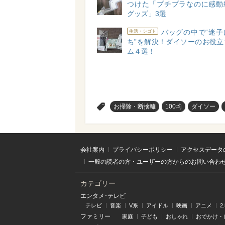
つけた「プチプラなのに感動
グッズ」3選
バッグの中で“迷子
生活・シゴト
ち”を解決！ダイソーのお役立
ム４選！
>
お掃除・断捨離
100均
ダイソー
会社案内
プライバシーポリシー
アクセスデータ
一般の読者の方・ユーザーの方からのお問い合わ
カテゴリー
エンタメ･テレビ
テレビ
音楽
V系
アイドル
映画
アニメ
2
ファミリー
家庭
子ども
おしゃれ
おでかけ・