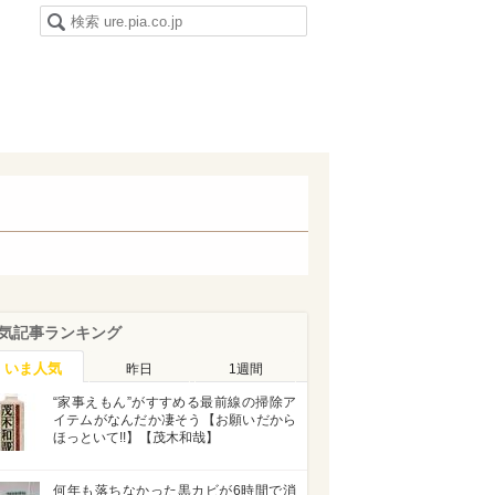
気記事ランキング
いま人気
昨日
1週間
“家事えもん”がすすめる最前線の掃除ア
イテムがなんだか凄そう【お願いだから
ほっといて!!】【茂木和哉】
何年も落ちなかった黒カビが6時間で消