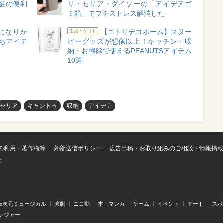
級の便利
リ・セリア・ダイソーの「アイデアゴ
ミ箱」でプチストレス解消した
になりが
【ニトリデコホーム】スヌー
生活・シゴト
ちアイテ
ピーグッズが想像以上！キッチン・収
納・お掃除で使えるPEANUTSアイテム
10選
セリア
キャンドゥ
収納
アイデア
の利用・著作権等
外部送信ポリシー
広告出稿・お取り組みのご相談・情報掲載
せ
.5次元ミュージカル
演劇
ニコ動
本・マンガ
ゲーム
イベント
アート
スポ
レジャー