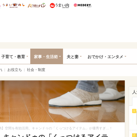
総研 ディズニー特集
mimot.
うまいめし
うまいパン
うまい肉
Medery.
ママ*
子育て・教育
家事・生活術
夫と妻
おでかけ・エンタメ
れ
お役立ち
社会・制度
人
1
納】空間を有効活用。キャンドゥの「くっつけるアイテム」が優秀すぎ…！
2