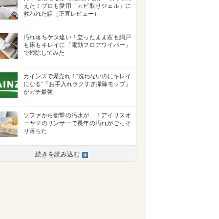
えた！プロも愛用「カビ取りジェル」に
救われた話（正直レビュー）
汚れ落ちケタ違い！立ったまま窓も網戸
も床もキレイに「電動フロアワイパー」
で掃除してみた
カインズで爆売れ！“洗わないのにキレイ
になる”「お手入れラクすぎ掃除モップ」
がガチ最強
ソファから衝撃の汚水が…！アイリスオ
ーヤマのリンサーで長年の汚れがごっそ
り落ちた
続きを読み込む
>