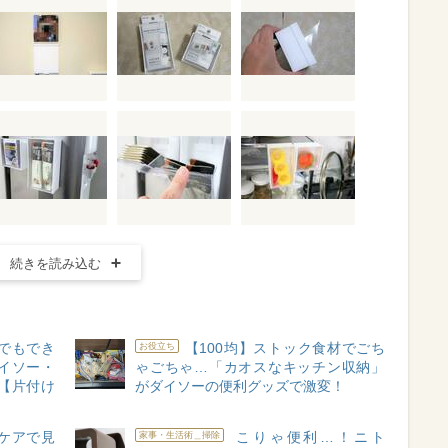
続きを読み込む
婦でもでき
【100均】ストック食材でごち
お役立ち
イソー・
ゃごちゃ…「カオスなキッチン収納」
【片付け
がダイソーの便利グッズで激変！
イケアで見
こりゃ便利…！ニト
家事・生活術＿掃除