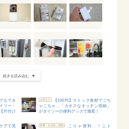
続きを読み込む
婦でもでき
【100均】ストック食材でごち
お役立ち
イソー・
ゃごちゃ…「カオスなキッチン収納」
【片付け
がダイソーの便利グッズで激変！
イケアで見
こりゃ便利…！ニト
家事・生活術＿掃除