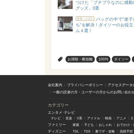
つけた「プチプラなのに感動
グッズ」3選
バッグの中で“迷子
生活・シゴト
ち”を解決！ダイソーのお役立
ム４選！
>
お掃除・断捨離
100均
ダイソー
会社案内
プライバシーポリシー
アクセスデータ
一般の読者の方・ユーザーの方からのお問い合わ
カテゴリー
エンタメ･テレビ
テレビ
音楽
V系
アイドル
映画
アニメ
2
ファミリー
家庭
子ども
おしゃれ
おでかけ・
ディズニー
TDL
TDS
裏ワザ・攻略
混雑予想