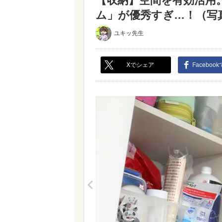
【収納】空間を有効活用
ム」が優秀すぎ…！（写真 
ユキッ先生
Xでシェア
Faceboo
<