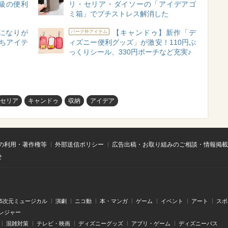
級の便利
リ・セリア・ダイソーの「アイデアゴ
ミ箱」でプチストレス解消した
になりが
【キャンドゥ】新作「デ
パーク外アイテム
ちアイテ
ィズニー便利グッズ」が激安！110円ぷ
っくりシール、330円ポーチなど充実♪
セリア
キャンドゥ
収納
アイデア
の利用・著作権等
外部送信ポリシー
広告出稿・お取り組みのご相談・情報掲載
せ
.5次元ミュージカル
演劇
ニコ動
本・マンガ
ゲーム
イベント
アート
スポ
レジャー
混雑対策
テレビ・映画
ディズニーグッズ
アプリ・ゲーム
ディズニーパス