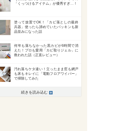
「くっつけるアイテム」が優秀すぎ…！
塗って放置でOK！「カビ落としの最終
兵器」使ったら諦めていたパッキンも新
品並みになった話
何年も落ちなかった黒カビが6時間で消
えた！プロも愛用「カビ取りジェル」に
救われた話（正直レビュー）
汚れ落ちケタ違い！立ったまま窓も網戸
も床もキレイに「電動フロアワイパー」
で掃除してみた
続きを読み込む
>