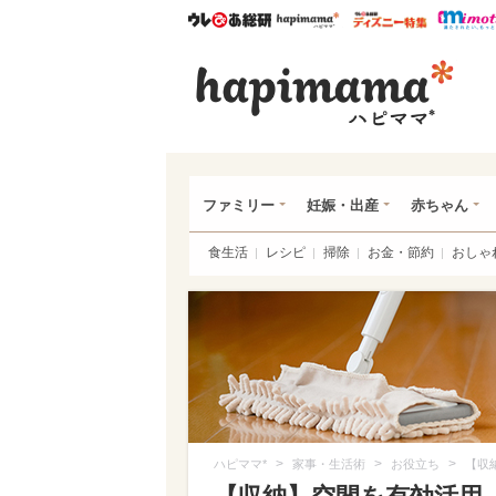
ウレぴあ総研
ハピママ*
ウレぴあ
ハピ
ファミリー
妊娠・出産
赤ちゃん
食生活
レシピ
掃除
お金・節約
おしゃ
>
>
>
ハピママ*
家事・生活術
お役立ち
【収