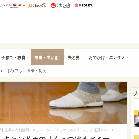
総研 ディズニー特集
mimot.
うまいめし
うまいパン
うまい肉
Medery.
ママ*
子育て・教育
家事・生活術
夫と妻
おでかけ・エンタメ
れ
お役立ち
社会・制度
人
1
納】空間を有効活用。キャンドゥの「くっつけるアイテム」が優秀すぎ…！
2