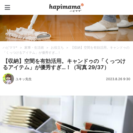
ハピママ*
ハピママ*
>
家事・生活術
>
お役立ち
>
【収納】空間を有効活用。キャンドゥの
「くっつけるアイテム」が優秀すぎ…！
【収納】空間を有効活用。キャンドゥの「くっつけ
るアイテム」が優秀すぎ…！（写真 29/37）
ユキッ先生
2023.8.26 9:30