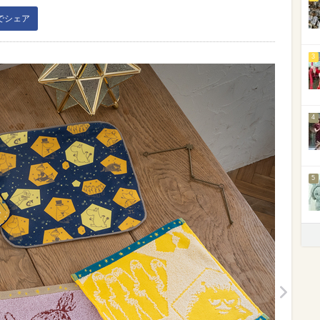
kでシェア
3
4
5