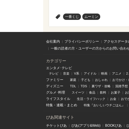
>
一番くじ
ムーミン
会社案内
プライバシーポリシー
アクセスデータ
一般の読者の方・ユーザーの方からのお問い合わ
カテゴリー
エンタメ･テレビ
テレビ
音楽
V系
アイドル
映画
アニメ
2
ファミリー
家庭
子ども
おしゃれ
おでかけ・
ディズニー
TDL
TDS
裏ワザ・攻略
混雑予想
グルメ･料理
スイーツ
食品
飲料
お菓子
お
ライフスタイル
生活・ライフハック
お金
おで
特集
・
連載
・
まとめ
特集『おいしいウチごはん』
ぴあ関連サイト
チケットぴあ
ぴあ(アプリ&Web)
BOOKぴあ