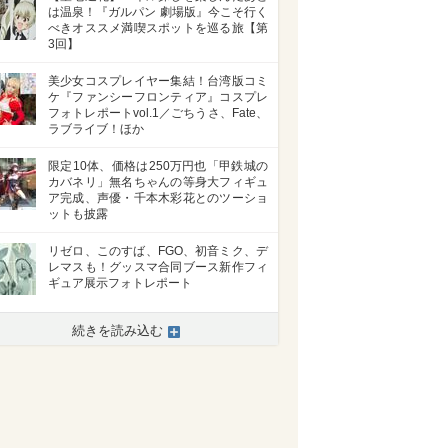
は温泉！『ガルパン 劇場版』今こそ行く
べきオススメ満喫スポットを巡る旅【第
3回】
美少女コスプレイヤー集結！台湾版コミ
ケ『ファンシーフロンティア』コスプレ
フォトレポートvol.1／ごちうさ、Fate、
ラブライブ！ほか
限定10体、価格は250万円也「甲鉄城の
カバネリ」無名ちゃんの等身大フィギュ
ア完成、声優・千本木彩花とのツーショ
ットも披露
リゼロ、このすば、FGO、初音ミク、デ
レマスも！グッスマ合同ブース新作フィ
ギュア展示フォトレポート
続きを読み込む
>