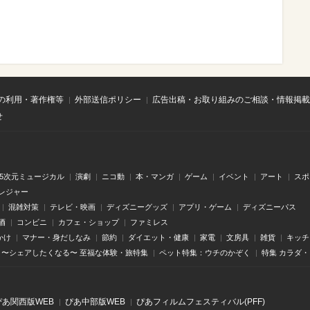
の利用・著作権等
外部送信ポリシー
広告出稿・お取り組みのご相談・情報掲載
せ
.5次元ミュージカル
演劇
ニコ動
本・マンガ
ゲーム
イベント
アート
スポ
レジャー
混雑対策
テレビ・映画
ディズニーグッズ
アプリ・ゲーム
ディズニーパス
酒
コンビニ
カフェ・ショップ
ファミレス
かけ
マナー・身だしなみ
節約
ダイエット・健康
家電
文房具
雑貨
キッチ
〜シェアしたくなる〜 至福な体験・旅特集
ペット特集：ウチのかぞく
特集 カラダ
ぴあ関⻄版WEB
ぴあ中部版WEB
ぴあフィルムフェスティバル(PFF)