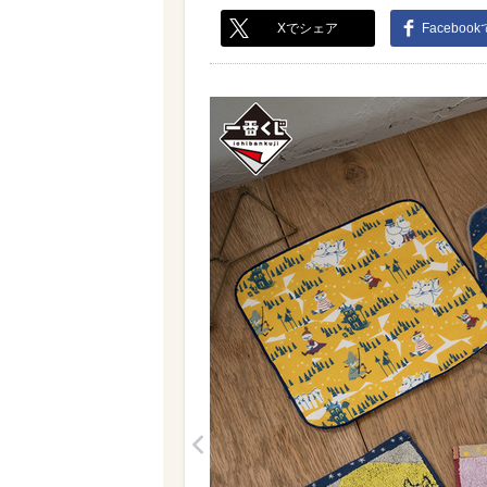
Xでシェア
Faceboo
<