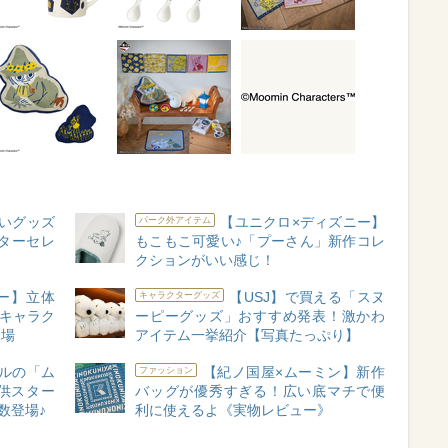
いグッズ
【ユニクロ×ディズニー】
パーク外アイテム
ターセレ
もこもこ可愛い♪「プーさん」新作コレ
クションがいい感じ！
ー】立体
【USJ】で買える「スヌ
キャラクターグッズ
物キャラク
ーピーグッズ」おすすめ発表！激かわ
登場
アイテム一挙紹介【写真たっぷり】
ルの「ム
【紀ノ国屋×ムーミン】新作
ファッション
提供スター
バッグが優秀すぎる！広い底マチで便
数登場♪
利に使えるよ《実物レビュー》