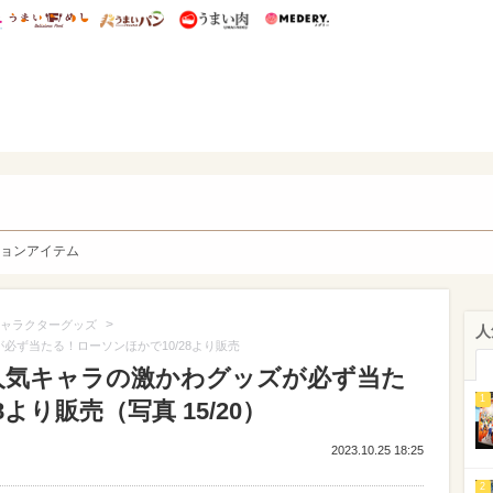
総研 ディズニー特集
mimot.
うまいめし
うまいパン
うまい肉
Medery.
y. Character's
ョンアイテム
>
ャラクターグッズ
人
必ず当たる！ローソンほかで10/28より販売
人気キャラの激かわグッズが必ず当た
1
より販売（写真 15/20）
2023.10.25 18:25
2