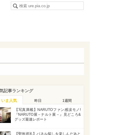
気記事ランキング
いま人気
昨日
1週間
【写真満載】NARUTOファン感涙モノ!
『NARUTO展－ナルト展－』見どころ&
グッズ最速レポート
【聖地巡礼】パネル探しを楽しんだあと