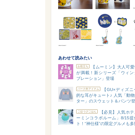
あわせて読みたい
【ムーミン】大人可愛
お役立ち
が満載！新シリーズ「ウィン
ブレーション」登場
【GU×ディズニ
パーク外アイテム
的な耳がキュート♪ 人気「動
ター」のスウェット＆パンツ
【必見】人気ホテ
ごほうびごはん
ーミンコラボルーム」8/15
ト！“神仕様”の限定グルメも多