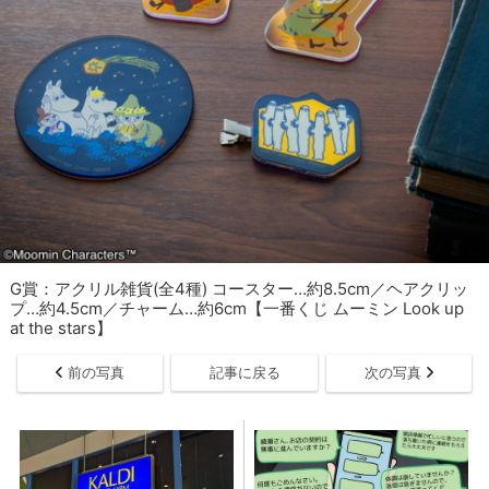
G賞：アクリル雑貨(全4種) コースター…約8.5cm／ヘアクリッ
プ…約4.5cm／チャーム…約6cm【一番くじ ムーミン Look up
at the stars】
前の写真
記事に戻る
次の写真