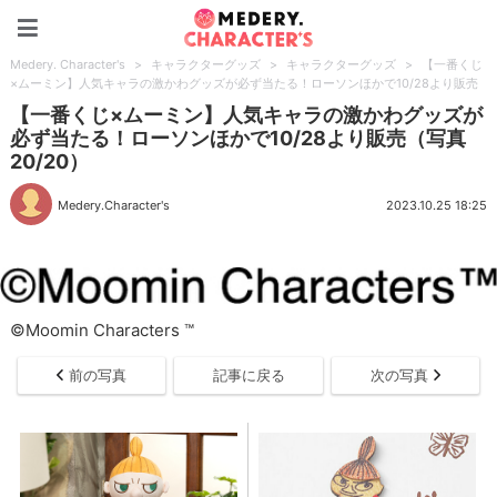
Medery. Character's
Medery. Character's
>
キャラクターグッズ
>
キャラクターグッズ
>
【一番くじ
×ムーミン】人気キャラの激かわグッズが必ず当たる！ローソンほかで10/28より販売
【一番くじ×ムーミン】人気キャラの激かわグッズが
必ず当たる！ローソンほかで10/28より販売（写真
20/20）
Medery.Character's
2023.10.25 18:25
©Moomin Characters ™
前の写真
記事に戻る
次の写真