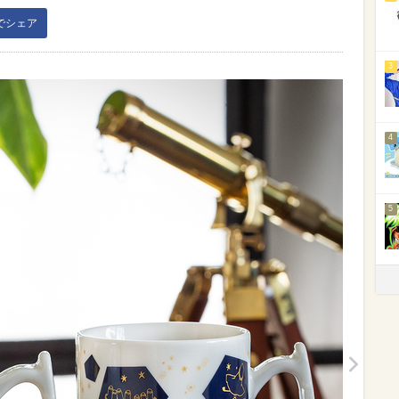
kでシェア
3
4
5