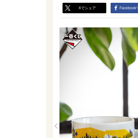
Xでシェア
Faceboo
<