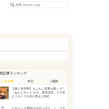
気記事ランキング
いま人気
昨日
1週間
【狼と香辛料】もふもふ尻尾も動くぞ！
「ねんどろいど ホロ」発売決定、ケモ耳
とスカーフの付け替えに対応
ヒロイン人気No.1はやっぱり…！「リゼ