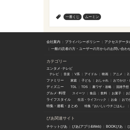
>
一番くじ
ムーミン
会社案内
プライバシーポリシー
アクセスデータ
一般の読者の方・ユーザーの方からのお問い合わ
カテゴリー
エンタメ･テレビ
テレビ
音楽
V系
アイドル
映画
アニメ
2
ファミリー
家庭
子ども
おしゃれ
おでかけ・
ディズニー
TDL
TDS
裏ワザ・攻略
混雑予想
グルメ･料理
スイーツ
食品
飲料
お菓子
お
ライフスタイル
生活・ライフハック
お金
おで
特集
・
連載
・
まとめ
特集『おいしいウチごはん』
ぴあ関連サイト
チケットぴあ
ぴあ(アプリ&Web)
BOOKぴあ