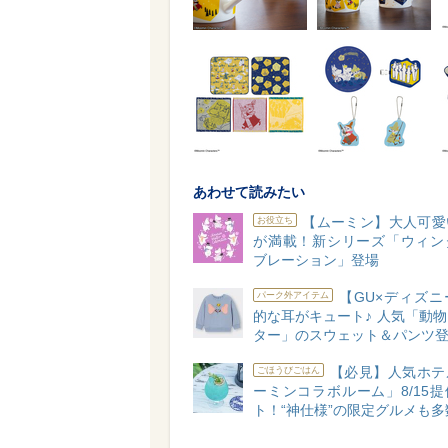
あわせて読みたい
【ムーミン】大人可愛
お役立ち
が満載！新シリーズ「ウィン
ブレーション」登場
【GU×ディズニ
パーク外アイテム
的な耳がキュート♪ 人気「動
ター」のスウェット＆パンツ
【必見】人気ホテ
ごほうびごはん
ーミンコラボルーム」8/15
ト！“神仕様”の限定グルメも多