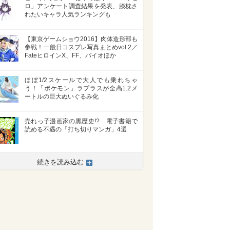
ロ」アンケート調査結果を発表、膝枕さ
れたいキャラ人気ランキングも
【東京ゲームショウ2016】肉体造形部も
参戦！一般日コスプレ写真まとめvol.2／
FateヒロインX、FF、バイオほか
ほぼ1/2スケールで大人でも乗れちゃ
う！「ポケモン」ラプラスが全高1.2メ
ートルの巨大ぬいぐるみ化
売れっ子漫画家の黒歴史!? 電子書籍で
読める不遇の「打ち切りマンガ」4選
続きを読み込む
>