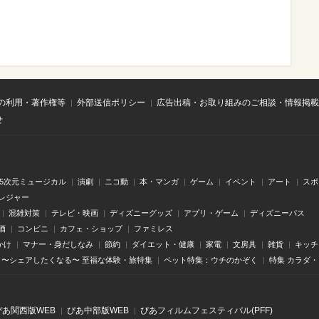
の利用・著作権等
外部送信ポリシー
広告出稿・お取り組みのご相談・情報掲載
せ
.5次元ミュージカル
演劇
ニコ動
本・マンガ
ゲーム
イベント
アート
スポ
レジャー
混雑対策
テレビ・映画
ディズニーグッズ
アプリ・ゲーム
ディズニーパス
酒
コンビニ
カフェ・ショップ
ファミレス
かけ
マナー・身だしなみ
節約
ダイエット・健康
家電
文房具
雑貨
キッチ
〜シェアしたくなる〜 至福な体験・旅特集
ペット特集：ウチのかぞく
特集 カラダ
ぴあ関⻄版WEB
ぴあ中部版WEB
ぴあフィルムフェスティバル(PFF)