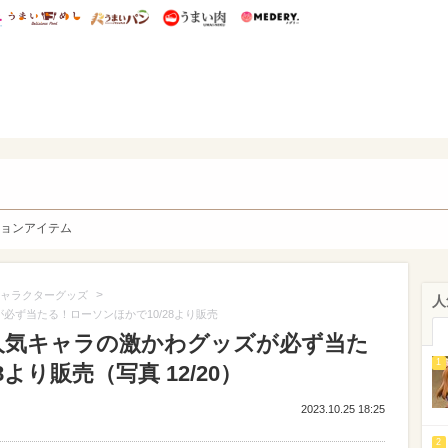
総研 ディズニー特集
mimot.
うまいめし
うまいパン
うまい肉
Medery.
y. Character's
ョンアイテム
>
ャラクターグッズ
人
必ず当たる！ローソンほかで10/28より販売
人気キャラの激かわグッズが必ず当た
1
より販売（写真 12/20）
2023.10.25 18:25
2