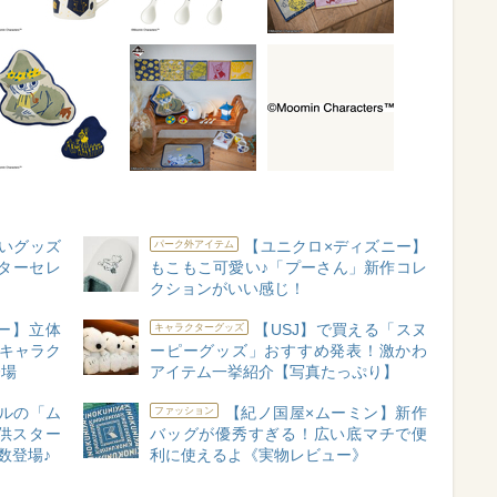
いグッズ
【ユニクロ×ディズニー】
パーク外アイテム
ターセレ
もこもこ可愛い♪「プーさん」新作コレ
クションがいい感じ！
ー】立体
【USJ】で買える「スヌ
キャラクターグッズ
物キャラク
ーピーグッズ」おすすめ発表！激かわ
登場
アイテム一挙紹介【写真たっぷり】
ルの「ム
【紀ノ国屋×ムーミン】新作
ファッション
提供スター
バッグが優秀すぎる！広い底マチで便
数登場♪
利に使えるよ《実物レビュー》