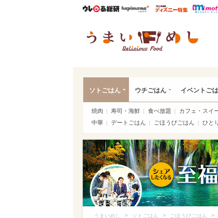
ウレぴあ総研
ハピママ*
ウレぴあ
うま
ソトごはん
ウチごはん
イベントご
焼肉
寿司・海鮮
食べ放題
カフェ・スイ
中華
デートごはん
ごほうびごはん
ひと
>
>
>
うまいめし
ソトごはん
ごほうびごはん