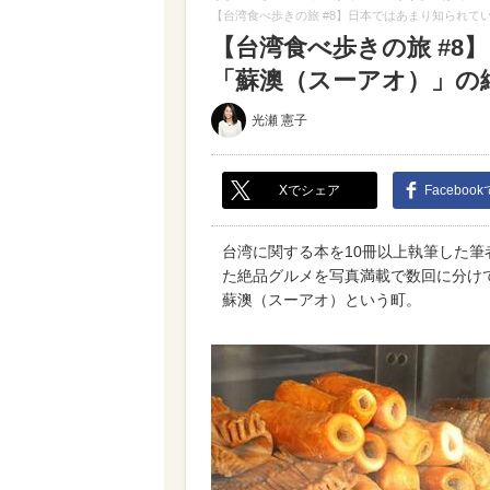
【台湾食べ歩きの旅 #8】日本ではあまり知られて
【台湾食べ歩きの旅 #
「蘇澳（スーアオ）」の絶
光瀬 憲子
Xでシェア
Faceboo
台湾に関する本を10冊以上執筆した筆
た絶品グルメを写真満載で数回に分け
蘇澳（スーアオ）という町。