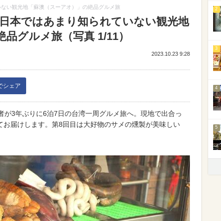
いない観光地「蘇澳（スーアオ）」の絶品グルメ旅
2
8】日本ではあまり知られていない観光地
品グルメ旅（写真 1/11）
3
2023.10.23 9:28
kでシェア
4
者が3年ぶりに6泊7日の台湾一周グルメ旅へ。現地で出合っ
てお届けします。第8回目は大好物のサメの燻製が美味しい
5