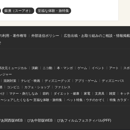
蘇澳（スーアオ）
至福な体験・旅特集
の利用・著作権等
外部送信ポリシー
広告出稿・お取り組みのご相談・情報掲載
せ
.5次元ミュージカル
演劇
ニコ動
本・マンガ
ゲーム
イベント
アート
スポ
レジャー
混雑対策
テレビ・映画
ディズニーグッズ
アプリ・ゲーム
ディズニーパス
酒
コンビニ
カフェ・ショップ
ファミレス
かけ
マナー・身だしなみ
節約
ダイエット・健康
家電
文房具
雑貨
キッチ
〜シェアしたくなる〜 至福な体験・旅特集
ペット特集：ウチのかぞく
特集 カラダ
ぴあ関⻄版WEB
ぴあ中部版WEB
ぴあフィルムフェスティバル(PFF)