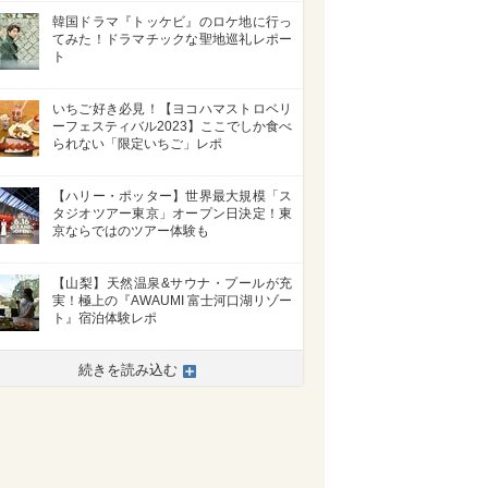
韓国ドラマ『トッケビ』のロケ地に行っ
てみた！ドラマチックな聖地巡礼レポー
ト
いちご好き必見！【ヨコハマストロベリ
ーフェスティバル2023】ここでしか食べ
られない「限定いちご」レポ
【ハリー・ポッター】世界最大規模「ス
タジオツアー東京」オープン日決定！東
京ならではのツアー体験も
【山梨】天然温泉&サウナ・プールが充
実！極上の『AWAUMI 富士河口湖リゾー
ト』宿泊体験レポ
続きを読み込む