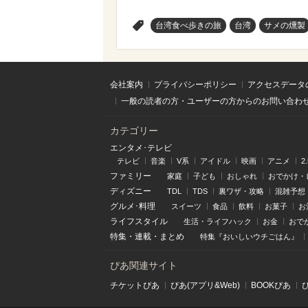
>
台湾食べ歩きの旅
台湾
サメの燻製
会社案内
プライバシーポリシー
アクセスデータ
一般の読者の方・ユーザーの方からのお問い合わ
カテゴリー
エンタメ･テレビ
テレビ
音楽
V系
アイドル
映画
アニメ
2
ファミリー
家庭
子ども
おしゃれ
おでかけ・
ディズニー
TDL
TDS
裏ワザ・攻略
混雑予想
グルメ･料理
スイーツ
食品
飲料
お菓子
お
ライフスタイル
生活・ライフハック
お金
おで
特集
・
連載
・
まとめ
特集『おいしいウチごはん』
ぴあ関連サイト
チケットぴあ
ぴあ(アプリ&Web)
BOOKぴあ