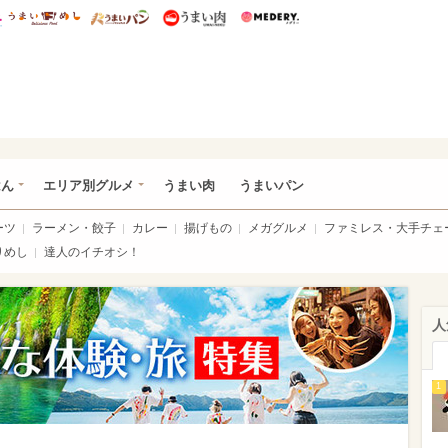
総研 ディズニー特集
mimot.
うまいめし
うまいパン
うまい肉
Medery.
いめし
はん
エリア別グルメ
うまい肉
うまいパン
ーツ
ラーメン・餃子
カレー
揚げもの
メガグルメ
ファミレス・大手チェ
りめし
達人のイチオシ！
人
1