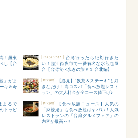
高！羅東
台湾行ったら絶対行きた
ごほうびごはん
べし【台
い！臨江街夜市で一番有名な水煎包屋
台【台湾食べ歩きの旅＃１ 台北編】
題」がま
【必見】“飲茶＆ステーキ”も好
食べ放題
テーキ＆寿
きなだけ！高コスパ「食べ放題レスト
ラン」の大人料金が全コース値下げ♪
はまるで
【食べ放題ニュース】人気の
食べ放題
めトッピ
「麻辣湯」も食べ放題はヤバい！人気
】
レストランの「台湾グルメフェア」の
内容が最高～!!