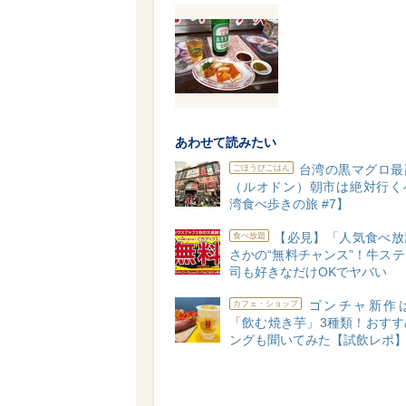
あわせて読みたい
台湾の黒マグロ最
ごほうびごはん
（ルオドン）朝市は絶対行く
湾食べ歩きの旅 #7】
【必見】「人気食べ放
食べ放題
さかの“無料チャンス”！牛ス
司も好きなだけOKでヤバい
ゴンチャ新作
カフェ・ショップ
「飲む焼き芋」3種類！おすす
ングも聞いてみた【試飲レポ