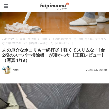
ハピママ*
ハピママ*
>
家事・生活術
>
掃除
>
あの厄介なホコリも一網打尽！軽くてスリム
な「1台2役のスーパー掃除機」が凄かった【正直レビュー】
あの厄介なホコリも一網打尽！軽くてスリムな「1台
2役のスーパー掃除機」が凄かった【正直レビュー】
（写真 1/19）
Nami
2024.5.12 20:20