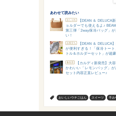
あわせて読みたい
【DEAN ＆ DELUC
おしゃれ
ョルダーでも使えるよ♪ BEA
第三弾「2way保冷バッグ」
い！
【DEAN ＆ DELUC
お役立ち
が便利すぎる！「保冷トート
トル＆ホルダーセット」が超豪
【カルディ新発売】大容
食生活
かわいい「レモンバッグ」が
セット内容正直レビュー♪
>
おいしいウチごはん
スイーツ
手み