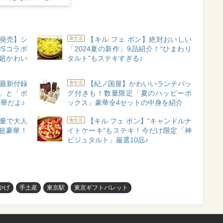
A新発売】シ
【キル フェ ボン】絶対おいしい
食生活
MSコラボ
「2024夏の新作」9品紹介！“ひまわり
が超かわい
タルト”もステキすぎる♪
A】最新付録
【紀ノ国屋】かわいいランチバッ
食生活
」と「ボ
グ付きも！数量限定「夏のハッピーボ
華だよ♪
ックス」豪華全4セットの中身を紹介
量で大人
【キル フェ ボン】“キャンドルナ
食生活
超豪華！
イトケーキ”もステキ！今だけ限定「神
ビジュタルト」厳選10品♪
やげ
手土産
東京駅
東京ギフトパレット