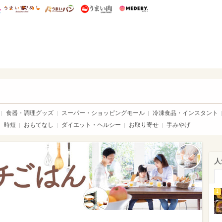
総研 ディズニー特集
mimot.
うまいめし
うまいパン
うまい肉
Medery.
ママ*
食器・調理グッズ
スーパー・ショッピングモール
冷凍食品・インスタント
時短
おもてなし
ダイエット・ヘルシー
お取り寄せ
手みやげ
人
1