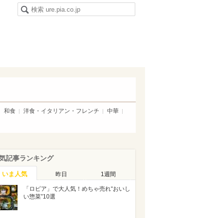
和食
洋食・イタリアン・フレンチ
中華
気記事ランキング
いま人気
昨日
1週間
「ロピア」で大人気！めちゃ売れ“おいし
い惣菜”10選