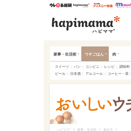
ウレぴあ総研
ハピママ*
ウレぴあ
ハピ
家事・生活術
ウチごはん
肉
スイーツ
パン
コンビニ
レシピ
調味料
ビール
日本酒
アルコール
コーヒー・茶
>
>
>
ハピママ*
家事・生活術
食生活