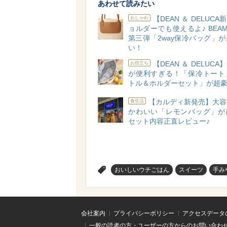
あわせて読みたい
【DEAN ＆ DELUC
おしゃれ
ョルダーでも使えるよ♪ BEA
第三弾「2way保冷バッグ」
い！
【DEAN ＆ DELUC
お役立ち
が便利すぎる！「保冷トート
トル＆ホルダーセット」が超豪
【カルディ新発売】大容
食生活
かわいい「レモンバッグ」が
セット内容正直レビュー♪
>
おいしいウチごはん
スイーツ
手み
会社案内
プライバシーポリシー
アクセスデータ
一般の読者の方・ユーザーの方からのお問い合わ