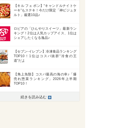
【キル フェ ボン】“キャンドルナイトケ
ーキ”もステキ！今だけ限定「神ビジュタ
ルト」厳選10品♪
ロピアの「ひんやりスイーツ」最新ラン
キング！2位は人気カップアイス、1位は
シェアしたくなる逸品♪
【セブン-イレブン】冷凍食品ランキング
TOP10！1位はコスパ抜群“冷食の王
道”だよ
【角上魚類】コスパ最高の海の幸♪「爆
売れ惣菜ランキング」2026年上半期
TOP10！
続きを読み込む
>