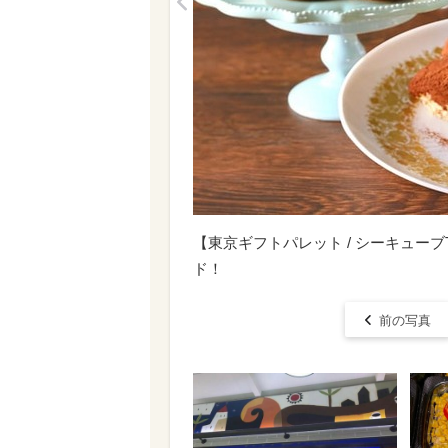
<
【東京ギフトパレット / シーキューブT
ド！
前の写真