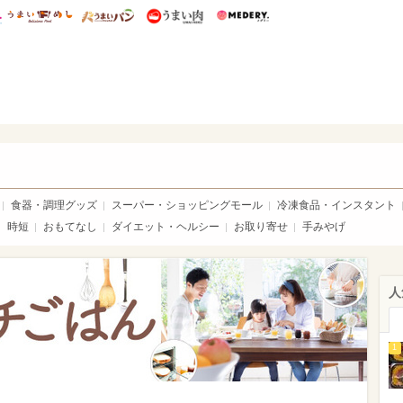
総研 ディズニー特集
mimot.
うまいめし
うまいパン
うまい肉
Medery.
ママ*
食器・調理グッズ
スーパー・ショッピングモール
冷凍食品・インスタント
時短
おもてなし
ダイエット・ヘルシー
お取り寄せ
手みやげ
人
1