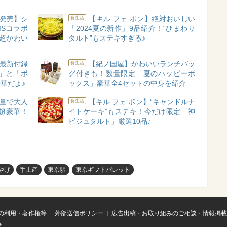
A新発売】シ
【キル フェ ボン】絶対おいしい
食生活
MSコラボ
「2024夏の新作」9品紹介！“ひまわり
が超かわい
タルト”もステキすぎる♪
A】最新付録
【紀ノ国屋】かわいいランチバッ
食生活
」と「ボ
グ付きも！数量限定「夏のハッピーボ
華だよ♪
ックス」豪華全4セットの中身を紹介
量で大人
【キル フェ ボン】“キャンドルナ
食生活
超豪華！
イトケーキ”もステキ！今だけ限定「神
ビジュタルト」厳選10品♪
やげ
手土産
東京駅
東京ギフトパレット
の利用・著作権等
外部送信ポリシー
広告出稿・お取り組みのご相談・情報掲載
せ