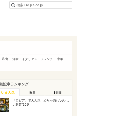
和食
洋食・イタリアン・フレンチ
中華
気記事ランキング
いま人気
昨日
1週間
「ロピア」で大人気！めちゃ売れ“おいし
い惣菜”10選