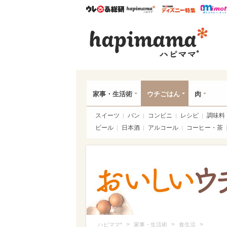
ウレぴあ総研
ハピママ*
ウレぴあ
ハピ
家事・生活術
ウチごはん
肉
スイーツ
パン
コンビニ
レシピ
調味料
ビール
日本酒
アルコール
コーヒー・茶
>
>
>
ハピママ*
家事・生活術
食生活