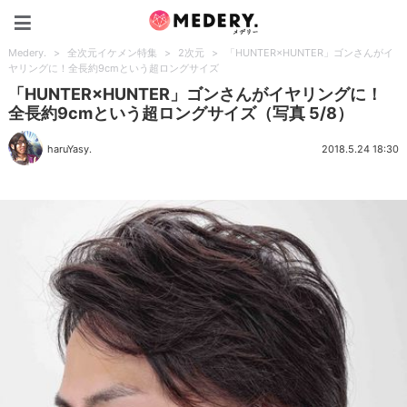
Medery.
Medery.
>
全次元イケメン特集
>
2次元
>
「HUNTER×HUNTER」ゴンさんがイ
ヤリングに！全長約9cmという超ロングサイズ
「HUNTER×HUNTER」ゴンさんがイヤリングに！
全長約9cmという超ロングサイズ（写真 5/8）
haruYasy.
2018.5.24 18:30