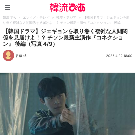
韓流ぴあ
韓流ぴあ
>
エンタメ・テレビ
>
韓流・アジア
>
【韓国ドラマ】ジェギョンを取
り巻く複雑な人間関係を見届けよ！？ チソン最新主演作『コネクション』 後編
【韓国ドラマ】ジェギョンを取り巻く複雑な人間関
係を見届けよ！？ チソン最新主演作『コネクショ
ン』 後編（写真 4/9）
佐藤 結
2025.4.22 18:00