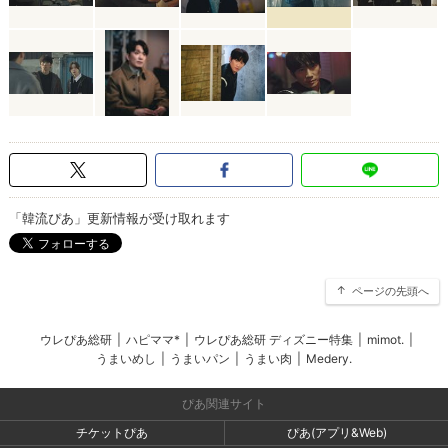
「韓流ぴあ」更新情報が受け取れます
ページの先頭へ
ウレぴあ総研
|
ハピママ*
|
ウレぴあ総研 ディズニー特集
|
mimot.
|
うまいめし
|
うまいパン
|
うまい肉
|
Medery.
ぴあ関連サイト
チケットぴあ
ぴあ(アプリ&Web)