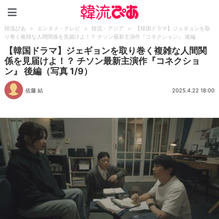
韓流ぴあ
韓流ぴあ
>
エンタメ・テレビ
>
韓流・アジア
>
【韓国ドラマ】ジェギョンを取
り巻く複雑な人間関係を見届けよ！？ チソン最新主演作『コネクション』 後編
【韓国ドラマ】ジェギョンを取り巻く複雑な人間関
係を見届けよ！？ チソン最新主演作『コネクショ
ン』 後編（写真 1/9）
佐藤 結
2025.4.22 18:00