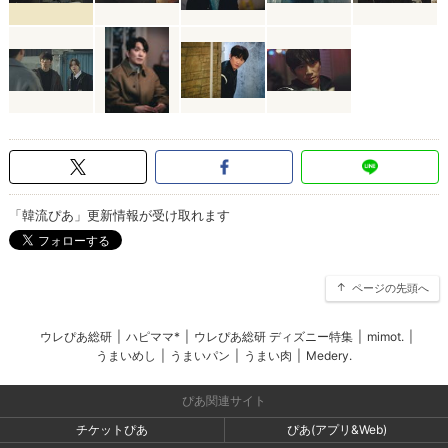
「韓流ぴあ」更新情報が受け取れます
ページの先頭へ
ウレぴあ総研
|
ハピママ*
|
ウレぴあ総研 ディズニー特集
|
mimot.
|
うまいめし
|
うまいパン
|
うまい肉
|
Medery.
ぴあ関連サイト
チケットぴあ
ぴあ(アプリ&Web)