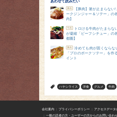
あわせて読みたい
【豚肉】箸が止まらない!
豚肉
ークジンジャー＆ソテー」の名
内】
トロける牛肉がたまらない
牛肉
が凝縮「ビーフシチュー」の名
都圏】
冷めても肉が固くならな
豚肉
「プロのポークソテー」を作る
イント
>
ハヤシライス
洋食
グルメ
牛肉
会社案内
プライバシーポリシー
アクセスデータ
一般の読者の方・ユーザーの方からのお問い合わ