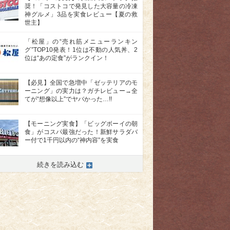
奨！「コストコで発見した大容量の冷凍
神グルメ」3品を実食レビュー【夏の救
世主】
「松屋」の“売れ筋メニューランキン
グ”TOP10発表！1位は不動の人気丼、2
位は“あの定食”がランクイン！
【必見】全国で急増中「ゼッテリアのモ
ーニング」の実力は？ガチレビュー→全
てが“想像以上”でヤバかった…!!
>
【モーニング実食】「ビッグボーイの朝
食」がコスパ最強だった！新鮮サラダバ
ー付で1千円以内の“神内容”を実食
続きを読み込む