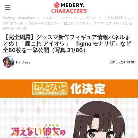
Medery. Character's
Medery. Character's
>
フィギュア・ホビー
>
フィギュア
>
【完全網羅】グッス
マ新作フィギュア情報パネルまとめ！「艦これ アイオワ」「figma モナリザ」など全
86枚を一挙公開
【完全網羅】グッスマ新作フィギュア情報パネルま
とめ！「艦これ アイオワ」「figma モナリザ」など
全86枚を一挙公開（写真 31/86）
HaruYasy.
2016.7.24 10:00