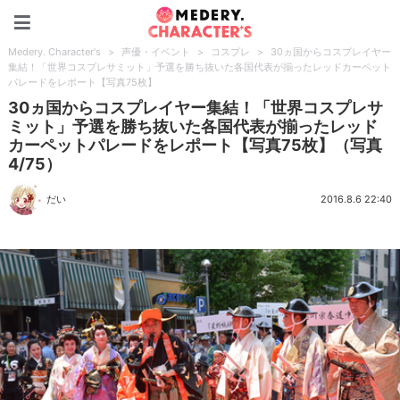
Medery. Character's
Medery. Character's
>
声優・イベント
>
コスプレ
>
30ヵ国からコスプレイヤー
集結！「世界コスプレサミット」予選を勝ち抜いた各国代表が揃ったレッドカーペット
パレードをレポート【写真75枚】
30ヵ国からコスプレイヤー集結！「世界コスプレサ
ミット」予選を勝ち抜いた各国代表が揃ったレッド
カーペットパレードをレポート【写真75枚】（写真
4/75）
だい
2016.8.6 22:40