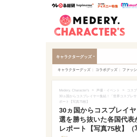
ウレぴあ総研
ハピママ*
ウレぴあ
Meder
キャラクターグッズ
キャラクターグッズ
コラボグッズ
ファッシ
>
>
Medery. Character's
声優・イベント
コスプ
30ヵ国からコスプレイヤー集結！「世界コスプレ
ポート【写真75枚】
30ヵ国からコスプレイ
選を勝ち抜いた各国代表
レポート【写真75枚】（写真