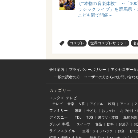
ぐ"本物の音楽体験" ～「10
ラシックライブ」を群馬県・
こども園で開催～
>
コスプレ
世界コスプレサミット
名
会社案内
プライバシーポリシー
アクセスデータ
一般の読者の方・ユーザーの方からのお問い合わ
カテゴリー
エンタメ･テレビ
テレビ
音楽
V系
アイドル
映画
アニメ
2
ファミリー
家庭
子ども
おしゃれ
おでかけ・
ディズニー
TDL
TDS
裏ワザ・攻略
混雑予想
グルメ･料理
スイーツ
食品
飲料
お菓子
お
ライフスタイル
生活・ライフハック
お金
おで
特集
・
連載
・
まとめ
特集『おいしいウチごはん』