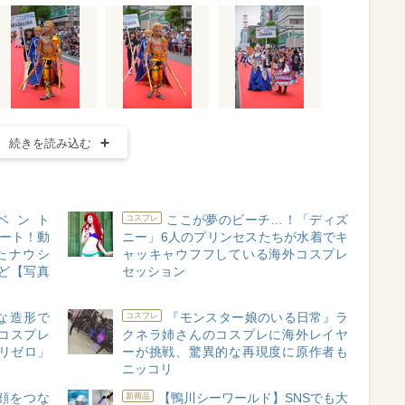
続きを読み込む
ベント
ここが夢のビーチ…！「ディズ
コスプレ
ポート！動
ニー」6人のプリンセスたちが水着でキ
たナウシ
ャッキャウフフしている海外コスプレ
ど【写真
セッション
的な造形で
『モンスター娘のいる日常』ラ
コスプレ
コスプレ
クネラ姉さんのコスプレに海外レイヤ
「リゼロ」
ーが挑戦、驚異的な再現度に原作者も
ニッコリ
顔をつな
【鴨川シーワールド】SNSでも大
新商品