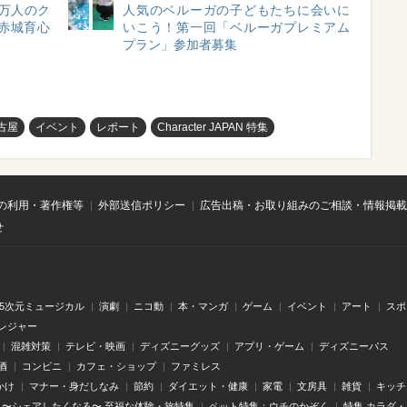
0万人のク
人気のベルーガの子どもたちに会いに
赤城育心
いこう！第一回「ベルーガプレミアム
プラン」参加者募集
古屋
イベント
レポート
Character JAPAN 特集
の利用・著作権等
外部送信ポリシー
広告出稿・お取り組みのご相談・情報掲載
せ
.5次元ミュージカル
演劇
ニコ動
本・マンガ
ゲーム
イベント
アート
スポ
レジャー
混雑対策
テレビ・映画
ディズニーグッズ
アプリ・ゲーム
ディズニーパス
酒
コンビニ
カフェ・ショップ
ファミレス
かけ
マナー・身だしなみ
節約
ダイエット・健康
家電
文房具
雑貨
キッチ
〜シェアしたくなる〜 至福な体験・旅特集
ペット特集：ウチのかぞく
特集 カラダ