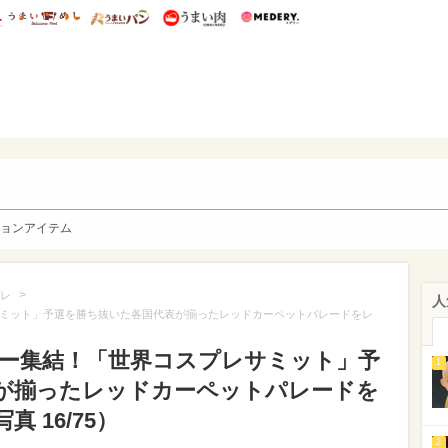
総研 ディズニー特集
mimot.
うまいめし
うまいパン
うまい肉
Medery.
y. Character's
ョンアイテム
>
レ
人
サミット」予選を勝ち抜いた各国代表が揃ったレッドカーペットパレードをレ
ヤー集結！「世界コスプレサミット」予
1
が揃ったレッドカーペットパレードを
 16/75）
2