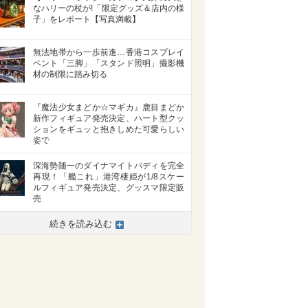
なハリーの杖が!「限定グッズ＆店内の様
子」をレポート【写真満載】
無法地帯から一歩前進…香港コスプレイ
ベント「三脚」「スタンド照明」撮影機
材の制限に踏み切る
『魔法少女まどか☆マギカ』鹿目まどか
新作フィギュア発売決定、ハート型クッ
ションをギュッと抱きしめた可愛らしい
姿で
深海勢随一のダイナマイトバディを完全
再現！「艦これ」港湾棲姫が1/8スケー
ルフィギュア発売決定、グッスマ限定販
売
続きを読み込む