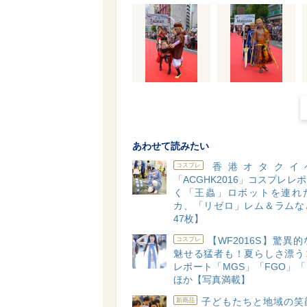
あわせて読みたい
香港オタクイ
コスプレ
「ACGHK2016」コスプレレ
く「王蟲」ロボットを連れ
カ、「リゼロ」レム＆ラムな
47枚】
【WF2016S】驚異
コスプレ
魅せる猛者も！夏らしさ漂う
レポート「MGS」「FGO」
ほか【写真満載】
子どもたちと地域の笑
新商品