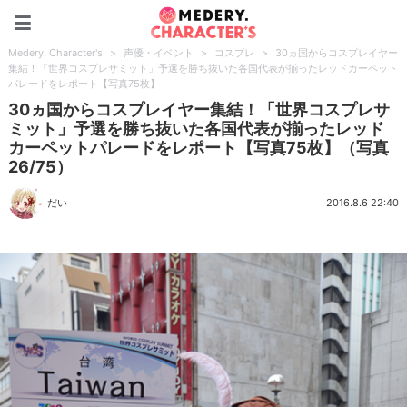
Medery. Character's
Medery. Character's
>
声優・イベント
>
コスプレ
>
30ヵ国からコスプレイヤー
集結！「世界コスプレサミット」予選を勝ち抜いた各国代表が揃ったレッドカーペット
パレードをレポート【写真75枚】
30ヵ国からコスプレイヤー集結！「世界コスプレサ
ミット」予選を勝ち抜いた各国代表が揃ったレッド
カーペットパレードをレポート【写真75枚】（写真
26/75）
だい
2016.8.6 22:40