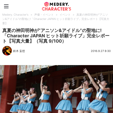
Medery. Character's
Medery. Character's
>
声優・イベント
>
イベント
>
真夏の神田明神が“アニソ
ン&アイドル”の聖地に!「Character JAPAN ヒット祈願ライブ」完全レポート【写真大
量】
真夏の神田明神が“アニソン&アイドル”の聖地に!
「Character JAPAN ヒット祈願ライブ」完全レポー
ト【写真大量】（写真 9/100）
鈴木 妄想
2016.9.27 8:30