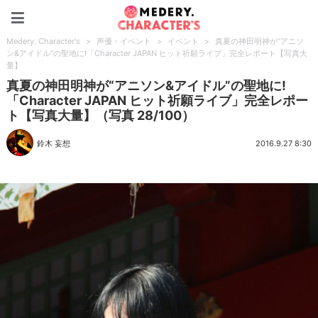
Medery. Character's
Medery. Character's
>
声優・イベント
>
イベント
>
真夏の神田明神が“アニソ
ン&アイドル”の聖地に!「Character JAPAN ヒット祈願ライブ」完全レポート【写真大
量】
真夏の神田明神が“アニソン&アイドル”の聖地に!
「Character JAPAN ヒット祈願ライブ」完全レポー
ト【写真大量】（写真 28/100）
鈴木 妄想
2016.9.27 8:30