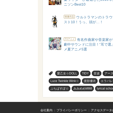
ニソンBest10
ウルトラマンのトラウ
映像作品
スト10！うっ、頭が…！
有名作曲家や音楽家が
TVアニメ
劇中サウンドに注目！“耳で選
メ夏アニメ5選
>
愛乙女☆DOLL
TIDY
音波
アース
Luce Twinkle Wink☆
渡部優衣
エラバレ
ぷちぱすぽ☆
みみめめMIMI
lyrical scho
会社案内
プライバシーポリシー
アクセスデータ