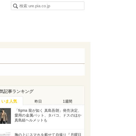
気記事ランキング
いま人気
昨日
1週間
「figma 龍が如く 真島吾朗」発売決定、
愛用の金属バット、タバコ、ドスのほか
真島組ヘルメットも
胸の上にスマホを載せて自撮り『月曜日