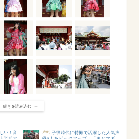
続きを読み込む
しい！音
子役時代に特撮で活躍した人気声
声優
年上半期ア
優6人をピックアップ！「まどマギ」