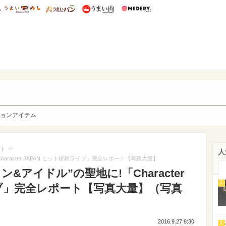
総研 ディズニー特集
mimot.
うまいめし
うまいパン
うまい肉
Medery.
y. Character's
ョンアイテム
>
ト
人
aracter JAPAN ヒット祈願ライブ」完全レポート【写真大量】
&アイドル”の聖地に!「Character
1
イブ」完全レポート【写真大量】（写真
2016.9.27 8:30
2