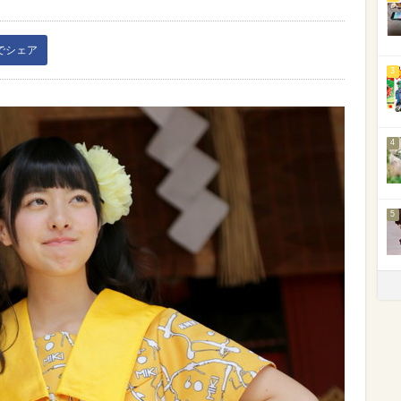
kでシェア
3
4
5