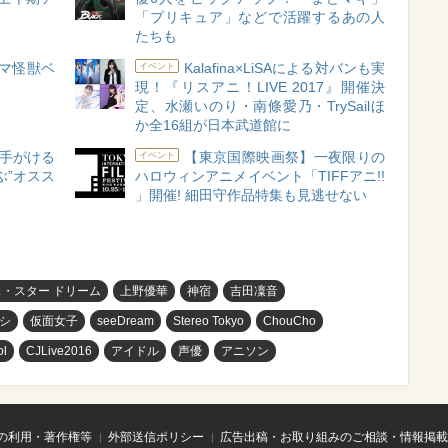
「プリキュア」などで活躍するあの人
たちも
マ怪獣ベ
Kalafina×LiSAによる対バンも実
イベント
現！『リスアニ！LIVE 2017』開催決
定、水瀬いのり・南條愛乃・TrySailほ
か全16組が日本武道館に
手がける
【東京国際映画祭】一夜限りの
イベント
ぶ”オスス
ハロウィンアニメイベント「TIFFアニ!!
」開催! 細田守作品特集も見逃せない
・スター ドリーム
上野優華
神宿
吉田凜音
シ
仮面女子
seeDream
Stereo Tokyo
ChouCho
ol
CJLive2016
アイドル
声優
アニソン
の利用・著作権等
外部送信ポリシー
広告出稿・お取り組みのご相談・情報掲載