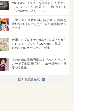
のたわわ』イラストを再現する“たわわチ
ャレンジ”が話題に、海外にも
「TAWAWA」として広まる
【マンガ】連載当初と話が違う! 読者を
置いてけぼりにした“伝説の超展開マン
ガ”5選
欧州コスプレイヤー総勢50人以上が参加
したフォトブック「CSPLYeu」登場、こ
だわりのロケーションで撮影
主のために準備万端…！『ねんどろいど
こ〜で 刀剣乱舞-花丸-』加州清光が内番
姿で立体化
続きを読み込む