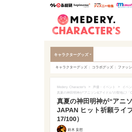
ウレぴあ総研
ハピママ*
ウレぴあ
Meder
キャラクターグッズ
キャラクターグッズ
コラボグッズ
ファッシ
>
>
Medery. Character's
声優・イベント
イベン
真夏の神田明神が“アニソン&アイドル”の聖地に!「Ch
真夏の神田明神が“アニソン
JAPAN ヒット祈願ラ
17/100）
鈴木 妄想