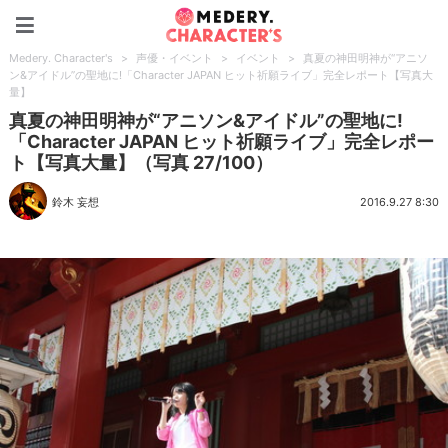
Medery. Character's
Medery. Character's
>
声優・イベント
>
イベント
>
真夏の神田明神が“アニソ
ン&アイドル”の聖地に!「Character JAPAN ヒット祈願ライブ」完全レポート【写真大
量】
真夏の神田明神が“アニソン&アイドル”の聖地に!
「Character JAPAN ヒット祈願ライブ」完全レポー
ト【写真大量】（写真 27/100）
鈴木 妄想
2016.9.27 8:30