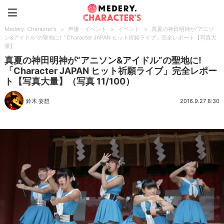
Medery. Character's
Medery. Character's
>
声優・イベント
>
イベント
>
真夏の神田明神が“アニソ
ン&アイドル”の聖地に!「Character JAPAN ヒット祈願ライブ」完全レポート【写真大
量】
真夏の神田明神が“アニソン&アイドル”の聖地に!
「Character JAPAN ヒット祈願ライブ」完全レポー
ト【写真大量】（写真 11/100）
鈴木 妄想
2016.9.27 8:30