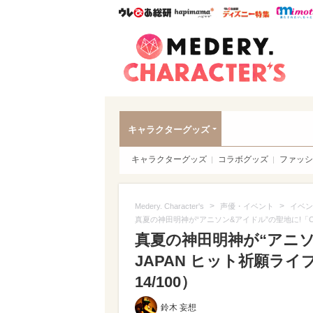
ウレぴあ総研
ハピママ*
ウレぴあ
Meder
キャラクターグッズ
キャラクターグッズ
コラボグッズ
ファッシ
>
>
Medery. Character's
声優・イベント
イベン
真夏の神田明神が“アニソン&アイドル”の聖地に!「Ch
真夏の神田明神が“アニソン
JAPAN ヒット祈願ラ
14/100）
鈴木 妄想