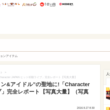
総研 ディズニー特集
mimot.
うまいめし
うまいパン
うまい肉
Medery.
y. Character's
ョンアイテム
>
ト
人
aracter JAPAN ヒット祈願ライブ」完全レポート【写真大量】
&アイドル”の聖地に!「Character
1
イブ」完全レポート【写真大量】（写真
2016.9.27 8:30
2