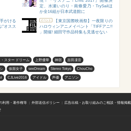
現！『リスアニ！LIVE 2017』開催決
定、水瀬いのり・南條愛乃・TrySailほ
か全16組が日本武道館に
手がける
【東京国際映画祭】一夜限りの
イベント
ぶ”オスス
ハロウィンアニメイベント「TIFFアニ!!
」開催! 細田守作品特集も見逃せない
・スター ドリーム
上野優華
神宿
吉田凜音
シ
仮面女子
seeDream
Stereo Tokyo
ChouCho
ol
CJLive2016
アイドル
声優
アニソン
の利用・著作権等
外部送信ポリシー
広告出稿・お取り組みのご相談・情報掲載
せ