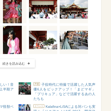
続きを読み込む
しい！音
子役時代に特撮で活躍した人気声
声優
年上半期ア
優6人をピックアップ！「まどマギ」
「プリキュア」などで活躍するあの人
たちも
マ怪獣ベ
Kalafina×LiSAによる対バンも実
イベント