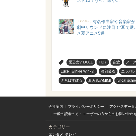
スト10！うっ、頭が…！
有名作曲家や音楽家が
TVアニメ
劇中サウンドに注目！“耳で選
メ夏アニメ5選
>
愛乙女☆DOLL
TIDY
音波
アース
Luce Twinkle Wink☆
渡部優衣
エラバレ
ぷちぱすぽ☆
みみめめMIMI
lyrical scho
会社案内
プライバシーポリシー
アクセスデータ
一般の読者の方・ユーザーの方からのお問い合わ
カテゴリー
エンタメ･テレビ