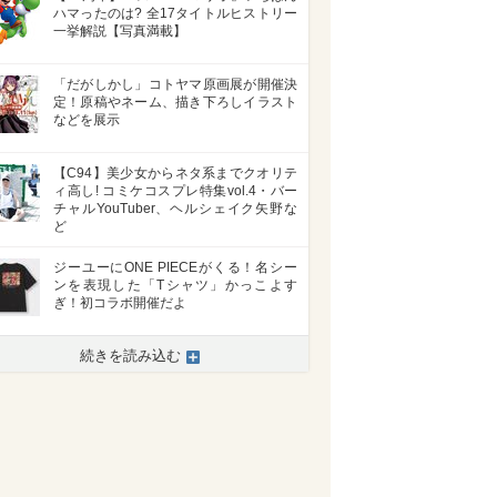
ハマったのは? 全17タイトルヒストリー
一挙解説【写真満載】
「だがしかし」コトヤマ原画展が開催決
定！原稿やネーム、描き下ろしイラスト
などを展示
【C94】美少女からネタ系までクオリテ
ィ高し! コミケコスプレ特集vol.4・バー
チャルYouTuber、ヘルシェイク矢野な
ど
ジーユーにONE PIECEがくる！名シー
ンを表現した「Tシャツ」かっこよす
ぎ！初コラボ開催だよ
続きを読み込む
>