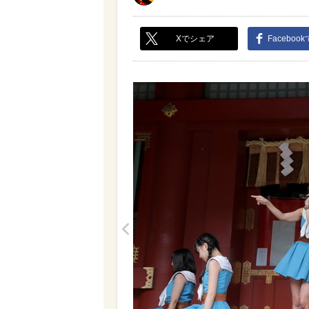
Xでシェア
Faceboo
<