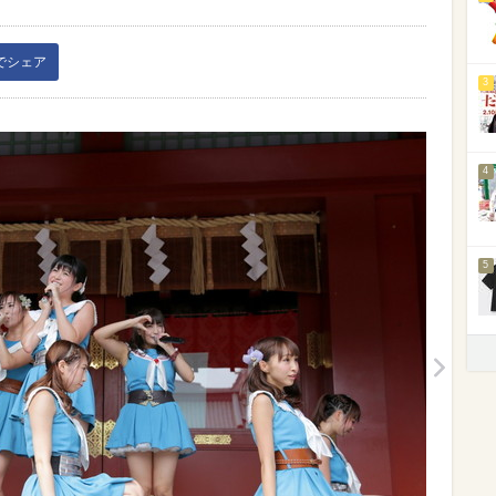
kでシェア
3
4
5