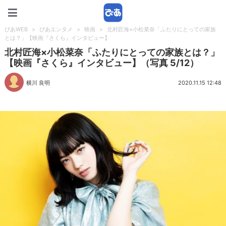
ぴあWEB
ぴあWEB
>
ぴあエンタメ
>
映画
>
北村匠海×小松菜奈「ふたりにとっての家族
とは？」【映画『さくら』インタビュー】
北村匠海×小松菜奈「ふたりにとっての家族とは？」
【映画『さくら』インタビュー】（写真 5/12）
横川 良明
2020.11.15 12:48