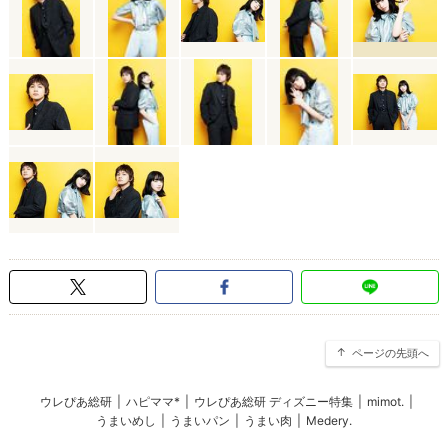
ページの先頭へ
ウレぴあ総研
|
ハピママ*
|
ウレぴあ総研 ディズニー特集
|
mimot.
|
うまいめし
|
うまいパン
|
うまい肉
|
Medery.