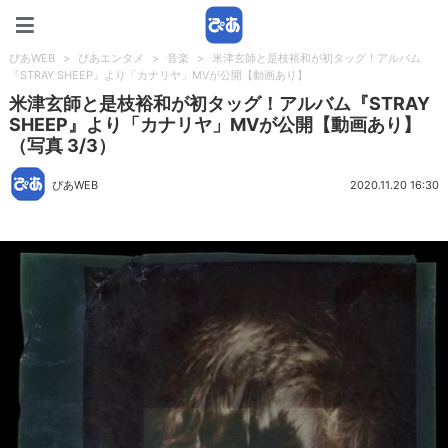
ぴあWEB
ぴあWEB
>
ぴあエンタメ
>
音楽
>
米津玄師と是枝裕和が初タッグ！アルバム
『STRAY SHEEP』より「カナリヤ」MVが公開【動画あり】
米津玄師と是枝裕和が初タッグ！アルバム『STRAY
SHEEP』より「カナリヤ」MVが公開【動画あり】
（写真 3/3）
ぴあWEB
2020.11.20 16:30