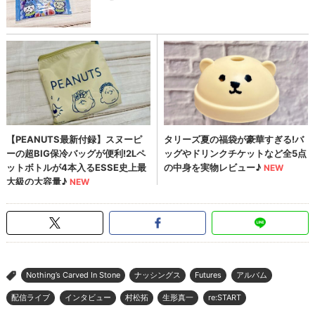
Nothing’s Carved In Stone
ナッシングス
Futures
アルバム
>
配信ライブ
インタビュー
村松拓
生形真一
re:START