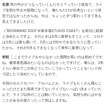
生形
世の中がどうなっていくんだろう？っていう状況で、ライ
ブ全部が中止や延期になって、俺たちだけが出来ないという状
況ではなかったからね。今は、ちょっとずつ変わってきて先も
見えてきましたけど。
（“BEGINNING 2020”＠新木場STUDIO COAST）を前日に延期
と決めたんですよ。そのときは5月に振替をすぐとって、コロナ
は3月には落ち着いて、5月には100％できるだろうと思ってい
たから。それが5月もできなくなって来年に振替になって。
村松
ここまでライブをやらなかった期間が長いのは初めてです
ね。被害者意識みたいなものはなかったですけど。俺らは、2年
ぐらい単位でこの先どうしていこうかっていうことをバンド内
で話したり決めたりしているので。
今回のセルフカバー・アルバムとか、ライブもたくさん飛んじ
ゃったけどまだ発表できてないライブもいっぱい決まっていた
んで。ライブ以外のことは動いていたから、気持ち的にはやる
ことがある分楽だったって気はしますね。