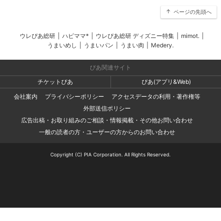
ページの先頭へ
ウレぴあ総研
|
ハピママ*
|
ウレぴあ総研 ディズニー特集
|
mimot.
|
うまいめし
|
うまいパン
|
うまい肉
|
Medery.
ぴあ関連サイト
チケットぴあ
ぴあ(アプリ&Web)
会社案内
プライバシーポリシー
アクセスデータの利用・著作権等
外部送信ポリシー
広告出稿・お取り組みのご相談・情報掲載・その他お問い合わせ
一般の読者の方・ユーザーの方からのお問い合わせ
Copyright (C) PIA Corporation. All Rights Reserved.