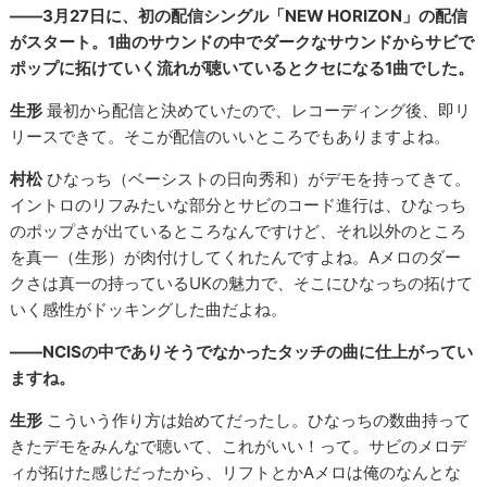
――3月27日に、初の配信シングル「NEW HORIZON」の配信
がスタート。1曲のサウンドの中でダークなサウンドからサビで
ポップに拓けていく流れが聴いているとクセになる1曲でした。
生形
最初から配信と決めていたので、レコーディング後、即リ
リースできて。そこが配信のいいところでもありますよね。
村松
ひなっち（ベーシストの日向秀和）がデモを持ってきて。
イントロのリフみたいな部分とサビのコード進行は、ひなっち
のポップさが出ているところなんですけど、それ以外のところ
を真一（生形）が肉付けしてくれたんですよね。Aメロのダー
クさは真一の持っているUKの魅力で、そこにひなっちの拓けて
いく感性がドッキングした曲だよね。
――NCISの中でありそうでなかったタッチの曲に仕上がってい
ますね。
生形
こういう作り方は始めてだったし。ひなっちの数曲持って
きたデモをみんなで聴いて、これがいい！って。サビのメロデ
ィが拓けた感じだったから、リフトとかAメロは俺のなんとな