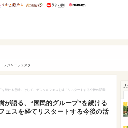
総研 ディズニー特集
mimot.
うまいめし
うまいパン
うまい肉
Medery.
WEB
レジャーフェスタ
人
プ”を続ける意味。そして、デジタルフェスを経てリスタートする今後の活動
樹が語る、“国民的グループ”を続ける
1
フェスを経てリスタートする今後の活
2