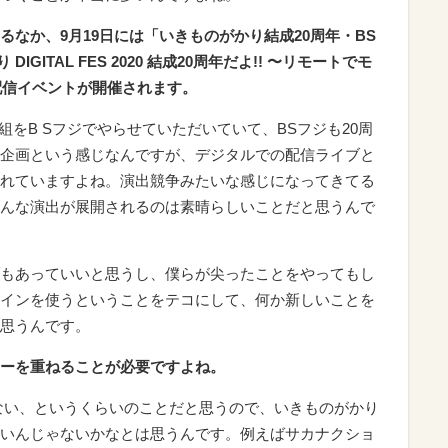
なか、9月19日には「いきものがかり結成20周年・BS
IGITAL FES 2020 結成20周年だよ!! 〜リモートでモ
う配信イベントが開催されます。
組を
B S
フジでやらせていただいていて、
BS
フジも
20
周
企画という感じなんですが、デジタルでの配信ライブと
れていますよね。演出競争みたいな感じになってきてる
んな演出が展開されるのは素晴らしいことだと思うんで
もあっていいと思うし、僕らが尖ったことをやってもし
インを使うということをテコにして、何か新しいことを
思うんです。
ーを重ねることが必要ですよね。
ない、というくらいのことだと思うので、いきものがかり
いんじゃないかなとは思うんです。例えばサカナクショ