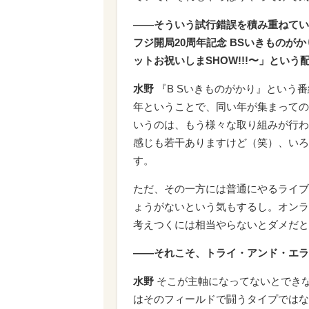
――そういう試行錯誤を積み重ねている
フジ開局20周年記念 BSいきものがかり D
ットお祝いしまSHOW!!!〜」とい
水野
『
B S
いきものがかり』という番
年ということで、同い年が集まっての
いうのは、もう様々な取り組みが行わ
感じも若干ありますけど（笑）、いろ
す。
ただ、その一方には普通にやるライブ
ょうがないという気もするし。オンラ
考えつくには相当やらないとダメだと
――それこそ、トライ・アンド・エラ
水野
そこが主軸になってないとでき
はそのフィールドで闘うタイプではな