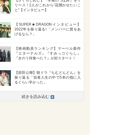
【さくらしめじ】『辛夷のつぼみ』をリ
リース！2人がこれから“花開かせたいこ
と”【インタビュー】
【SUPER★DRAGONインタビュー】
2022年を振り返る! 「メンバーに賞をあ
げるなら？」
【映画動員ランキング】マーベル新作
『エターナルズ』『すみっコぐらし』
『きのう何食べた？』が好スタート！
【前田公輝】朝ドラ『ちむどんどん』を
振り返る「役者人生の中で5本の指に入
るぐらい辛かった」
続きを読み込む