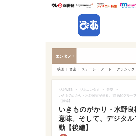
ウレぴあ総研
ハピママ*
ウレぴあ
ぴあ
エンタメ
映画
音楽
ステージ
アート
クラシック
>
>
>
ぴあWEB
ぴあエンタメ
音楽
いきものがかり・水野良樹が語る、“国民的グルー
【後編】
いきものがかり・水野良
意味。そして、デジタル
動【後編】