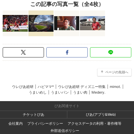
この記事の写真一覧（全4枚）
ページの先頭へ
ウレぴあ総研
|
ハピママ*
|
ウレぴあ総研 ディズニー特集
|
mimot.
|
うまいめし
|
うまいパン
|
うまい肉
|
Medery.
ぴあ関連サイト
チケットぴあ
ぴあ(アプリ&Web)
会社案内
プライバシーポリシー
アクセスデータの利用・著作権等
外部送信ポリシー