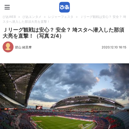
ぴあWEB
ぴあWEB
>
ぴあエンタメ
>
レジャーフェスタ
>
Ｊリーグ観戦は安心？ 安全？ 埼
スタへ潜入した那須大亮を直撃！
Ｊリーグ観戦は安心？ 安全？ 埼スタへ潜入した那須
大亮を直撃！（写真 2/4）
碧山 緒里摩
2020.12.10 16:15