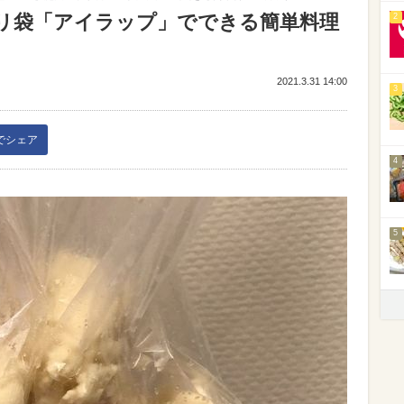
リ袋「アイラップ」でできる簡単料理
2
）
2021.3.31 14:00
3
kでシェア
4
5