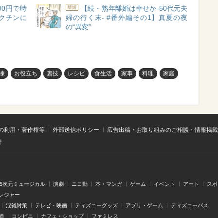
00円で時
【続・熟年離婚は幸せか-50代元夫
離婚
クチンに
婦の行く末- #番外編その1】真夏の夜
の“異変”
凍
お役立ち
裏技
レシピ
食生活
家事
料理
家庭
の利用・著作権等
外部送信ポリシー
広告出稿・お取り組みのご相談・情報掲載
せ
.5次元ミュージカル
演劇
ニコ動
本・マンガ
ゲーム
イベント
アート
スポ
レジャー
混雑対策
テレビ・映画
ディズニーグッズ
アプリ・ゲーム
ディズニーパス
酒
コンビニ
カフェ・ショップ
ファミレス