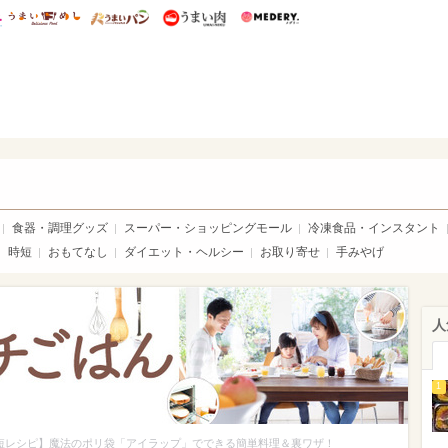
総研 ディズニー特集
mimot.
うまいめし
うまいパン
うまい肉
Medery.
ママ*
食器・調理グッズ
スーパー・ショッピングモール
冷凍食品・インスタント
時短
おもてなし
ダイエット・ヘルシー
お取り寄せ
手みやげ
人
1
短レシピ】魔法のポリ袋「アイラップ」でできる簡単料理＆裏ワザ！