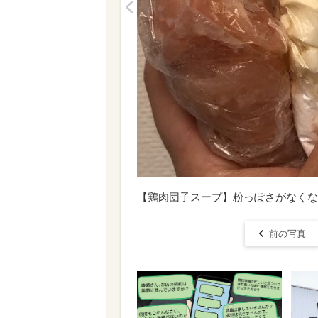
<
【鶏肉団子スープ】粉っぽさがなくな
前の写真