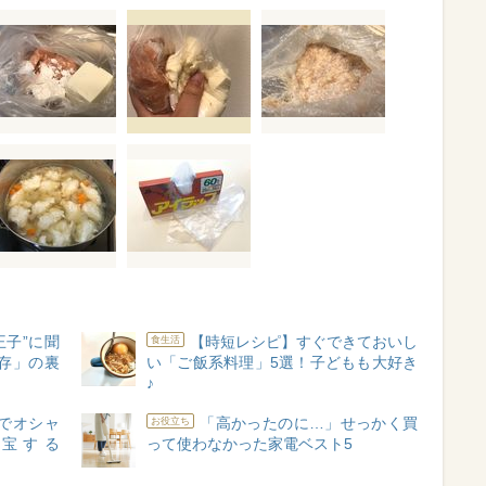
王子”に聞
【時短レシピ】すぐできておいし
食生活
存」の裏
い「ご飯系料理」5選！子どもも大好き
♪
円でオシャ
「高かったのに…」せっかく買
お役立ち
宝する
って使わなかった家電ベスト5