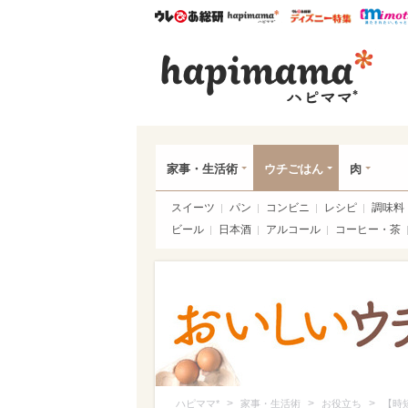
ウレぴあ総研
ハピママ*
ウレぴあ
ハピ
家事・生活術
ウチごはん
肉
スイーツ
パン
コンビニ
レシピ
調味料
ビール
日本酒
アルコール
コーヒー・茶
>
>
>
ハピママ*
家事・生活術
お役立ち
【時