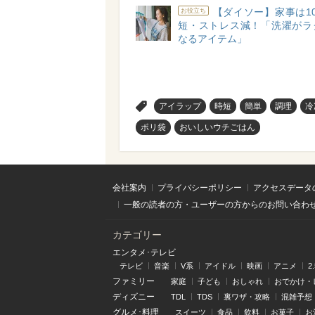
【ダイソー】家事は1
お役立ち
短・ストレス減！「洗濯がラ
なるアイテム」
>
アイラップ
時短
簡単
調理
冷
ポリ袋
おいしいウチごはん
会社案内
プライバシーポリシー
アクセスデータ
一般の読者の方・ユーザーの方からのお問い合わ
カテゴリー
エンタメ･テレビ
テレビ
音楽
V系
アイドル
映画
アニメ
2
ファミリー
家庭
子ども
おしゃれ
おでかけ・
ディズニー
TDL
TDS
裏ワザ・攻略
混雑予想
グルメ･料理
スイーツ
食品
飲料
お菓子
お