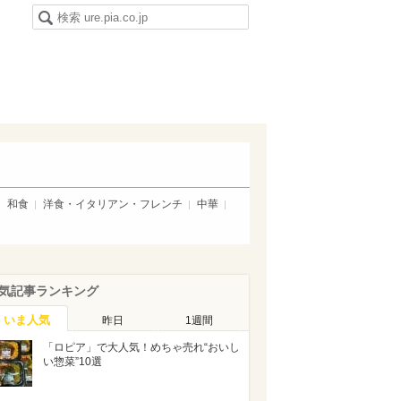
和食
洋食・イタリアン・フレンチ
中華
気記事ランキング
いま人気
昨日
1週間
「ロピア」で大人気！めちゃ売れ“おいし
い惣菜”10選