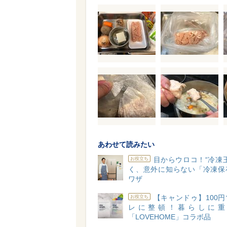
あわせて読みたい
目からウロコ！“冷凍
お役立ち
く、意外に知らない「冷凍保
ワザ
【キャンドゥ】100
お役立ち
レに整頓！暮らしに重
「LOVEHOME」コラボ品