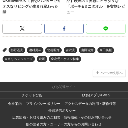
杉野遥亮
磯村勇斗
北村匠海
吉沢亮
山田裕貴
今田美桜
>
東京リベンジャーズ
映画
全次元イケメン特集
ページの先頭へ
ぴあ関連サイト
チケットぴあ
ぴあ(アプリ&Web)
会社案内
プライバシーポリシー
アクセスデータの利用・著作権等
外部送信ポリシー
広告出稿・お取り組みのご相談・情報掲載・その他お問い合わせ
一般の読者の方・ユーザーの方からのお問い合わせ