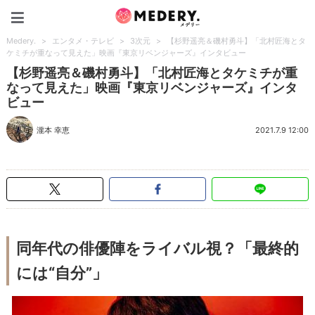
Medery.
Medery.
>
エンタメ・テレビ
>
3次元
>
【杉野遥亮＆磯村勇斗】「北村匠海とタ
ケミチが重なって見えた」映画『東京リベンジャーズ』インタビュー
【杉野遥亮＆磯村勇斗】「北村匠海とタケミチが重
なって見えた」映画『東京リベンジャーズ』インタ
ビュー
瀧本 幸恵
2021.7.9 12:00
同年代の俳優陣をライバル視？「最終的
には“自分”」