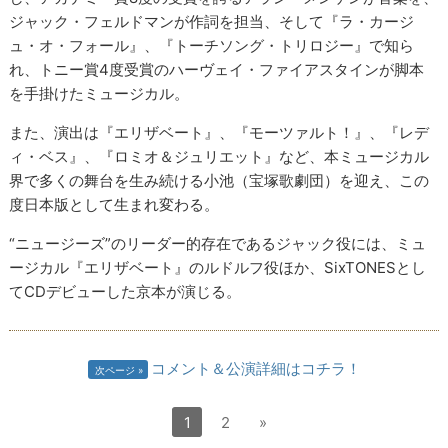
ジャック・フェルドマンが作詞を担当、そして『ラ・カージ
ュ・オ・フォール』、『トーチソング・トリロジー』で知ら
れ、トニー賞4度受賞のハーヴェイ・ファイアスタインが脚本
を手掛けたミュージカル。
また、演出は『エリザベート』、『モーツァルト！』、『レデ
ィ・ベス』、『ロミオ＆ジュリエット』など、本ミュージカル
界で多くの舞台を生み続ける小池（宝塚歌劇団）を迎え、この
度日本版として生まれ変わる。
“ニュージーズ”のリーダー的存在であるジャック役には、ミュ
ージカル『エリザベート』のルドルフ役ほか、SixTONESとし
てCDデビューした京本が演じる。
コメント＆公演詳細はコチラ！
次ページ
1
2
»