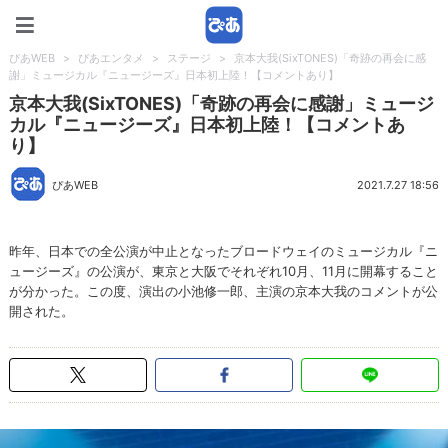
ぴあWEB
ぴあWEB
>
ぴあエンタメ
>
ステージ
>
京本大我(SixTONES)「奇跡の再会に感
謝」ミュージカル『ニュージーズ』日本初上陸！【コメントあり】
京本大我(SixTONES)「奇跡の再会に感謝」ミュージ
カル『ニュージーズ』日本初上陸！【コメントあ
り】
ぴあWEB
2021.7.27 18:56
昨年、日本での全公演が中止となったブロードウェイのミュージカル『ニ
ュージーズ』の公演が、東京と大阪でそれぞれ10月、11月に開幕すること
が分かった。この度、演出の小池修一郎、主演の京本大我のコメントが公
開された。