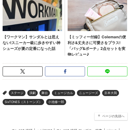
ステージ
演劇
舞台
ミュージカル
ニュージーズ
京本大我
>
SixTONES（ストーンズ）
小池修一郎
ページの先頭へ