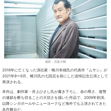
撮影：石阪大輔
2016年に亡くなった演出家・蜷川幸雄氏の代表作『ムサシ』が
2021年8〜9月、蜷川氏の七回忌を前にした追悼記念公演として
再演される。
本作は、劇作家・井上ひさし氏が書き下ろし、命の尊さ、復讐
の連鎖を断ち切ることの大切さを描いた作品で、2009年初演。
以降シンガポールやニューヨークなど海外でも上演されてきた
名作舞台だ。