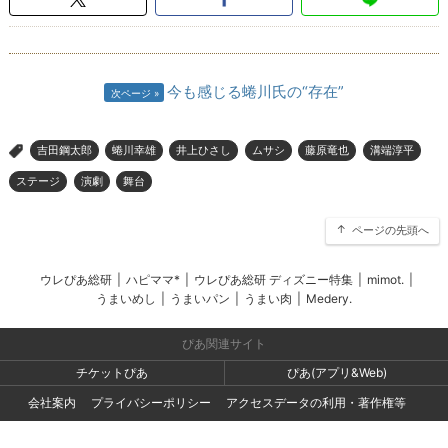
今も感じる蜷川氏の“存在”
次ページ
吉田鋼太郎
蜷川幸雄
井上ひさし
ムサシ
藤原竜也
溝端淳平
>
ステージ
演劇
舞台
ページの先頭へ
ウレぴあ総研
|
ハピママ*
|
ウレぴあ総研 ディズニー特集
|
mimot.
|
うまいめし
|
うまいパン
|
うまい肉
|
Medery.
ぴあ関連サイト
チケットぴあ
ぴあ(アプリ&Web)
会社案内
プライバシーポリシー
アクセスデータの利用・著作権等
外部送信ポリシー