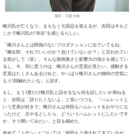
撮影：石阪大輔
蜷川氏が亡くなり、まもなく七回忌を迎えるが、吉田は今もど
こかで蜷川氏の“存在”を感じるらしい。
「蜷川さんとは関係のないプロダクションに出ていてもね、
『鋼太郎、それでいいのか？怠けていないか？』と言われてい
る気がして（笑）。そんな面倒臭さと影響力の強さを感じてい
るし、今、切に思うのは、蜷川さんの芝居が見たい。感動する
芝居はたくさんあるけれど、やっぱり蜷川さんの独特の空気に
もう1回触れたいな」と話す。
もし、もう1度だけ蜷川氏と話せるなら何を話したいか尋ねる
と、吉田は「語りたくないよ」と笑いつつも、「ハムレットと
いう芝居が好きで。蜷川さんは何回もハムレットをおやりにな
ったけど、次やるとしたら、どういうハムレットにしたいです
か。そう聞いてみたい」と目を細めた。
改めて『ムサシ』については「何回も上演されてきているが、