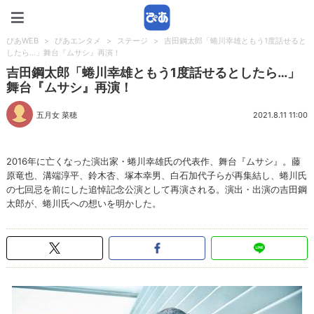
ぴあWEB
ぴあWEB
>
ぴあエンタメ
>
ステージ
>
吉田鋼太郎「蜷川幸雄ともう1度話せると
したら…」舞台『ムサシ』再演！
吉田鋼太郎「蜷川幸雄ともう1度話せるとしたら…」
舞台『ムサシ』再演！
五月女 菜穂
2021.8.11 11:00
2016年に亡くなった演出家・蜷川幸雄氏の代表作、舞台『ムサシ』。藤
原竜也、溝端淳平、鈴木杏、塚本幸男、白石加代子らが再集結し、蜷川氏
の七回忌を前にした追悼記念公演として再演される。演出・出演の吉田鋼
太郎が、蜷川氏への想いを明かした。