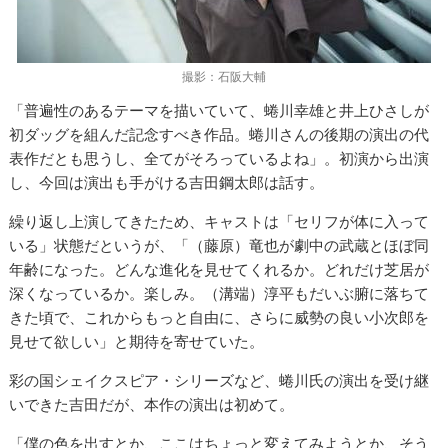
撮影：石阪大輔
「普遍性のあるテーマを描いていて、蜷川幸雄と井上ひさしが
初ダッグを組んだ記念すべき作品。蜷川さんの後期の演出の代
表作だとも思うし、全てがそろっているよね」。初演から出演
し、今回は演出も手がける吉田鋼太郎は話す。
繰り返し上演してきたため、キャストは「セリフが体に入って
いる」状態だというが、「（藤原）竜也が劇中の武蔵とほぼ同
年齢になった。どんな進化を見せてくれるか。どれだけ芝居が
深くなっているか。楽しみ。（溝端）淳平もだいぶ腑に落ちて
きた頃で、これからもっと自由に、さらに威勢の良い小次郎を
見せて欲しい」と期待を寄せていた。
彩の国シェイクスピア・シリーズなど、蜷川氏の演出を受け継
いできた吉田だが、本作の演出は初めて。
「僕の色を出すとか、ここはちょっと変えてみようとか、そう