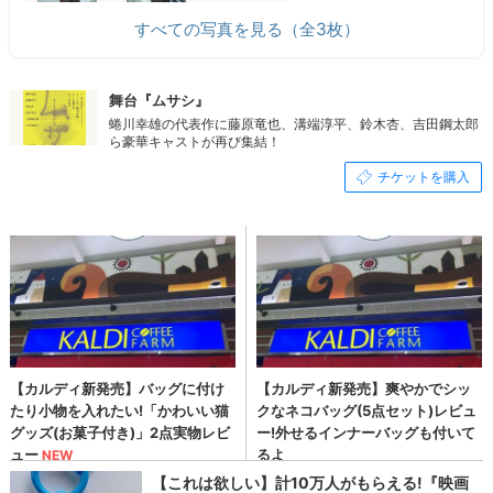
すべての写真を見る（全3枚）
舞台『ムサシ』
蜷川幸雄の代表作に藤原竜也、溝端淳平、鈴木杏、吉田鋼太郎
ら豪華キャストが再び集結！
チケットを購入