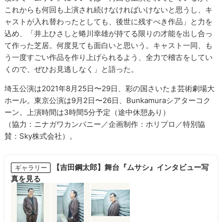
これからも何回も上演され続けなければいけないと思うし、キ
ャストが入れ替わったとしても、後世に残すべき作品」と力を
込め、「井上ひさしと蜷川幸雄が持てる限りの才能を出し合っ
て作った芝居。何度見ても面白いと思いう。キャスト一同、も
う一度すごい作品を作り上げられるよう、全力で稽古をしてい
くので、ぜひお見逃しなく」と語った。
埼玉公演は2021年8月25日〜29日、彩の国さいたま芸術劇場大
ホール。東京公演は9月2日〜26日、Bunkamuraシアターコク
ーン。上演時間は3時間5分予定（途中休憩あり）
（協力：ニナガワカンパニー／企画制作：ホリプロ／特別協
賛：Sky株式会社）。
【吉田鋼太郎】舞台『ムサシ』インタビュー写
ギャラリー
真を見る