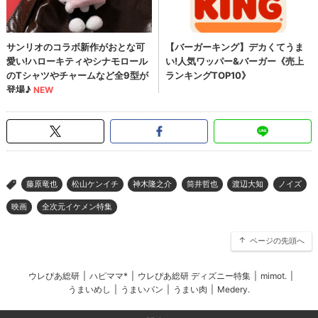
藤原竜也
松山ケンイチ
神木隆之介
筒井哲也
渡辺大知
ノイズ
>
映画
全次元イケメン特集
ページの先頭へ
ウレぴあ総研
|
ハピママ*
|
ウレぴあ総研 ディズニー特集
|
mimot.
|
うまいめし
|
うまいパン
|
うまい肉
|
Medery.