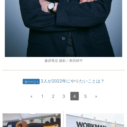
藤原竜也 撮影／奥田耕平
3人が2022年にやりたいことは？
次ページ
«
1
2
3
4
5
»