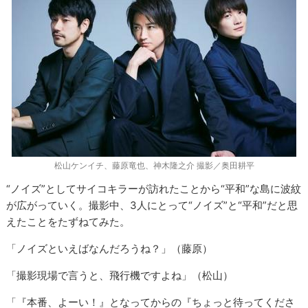
松山ケンイチ、藤原竜也、神木隆之介 撮影／奥田耕平
“ノイズ”としてサイコキラーが訪れたことから“平和”な島に波紋
が広がっていく。撮影中、3人にとって“ノイズ”と“平和”だと思
えたことをたずねてみた。
「ノイズといえばなんだろうね？」（藤原）
「撮影現場で言うと、飛行機ですよね」（松山）
「『本番、よーい！』となってからの『ちょっと待ってくださ