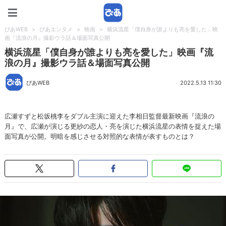
ぴあWEB
ぴあWEB
>
ぴあエンタメ
>
映画
>
横浜流星「僕自身が誰よりも亮を愛した」映
画『流浪の月』撮影ウラ話＆場面写真公開
横浜流星「僕自身が誰よりも亮を愛した」映画『流
浪の月』撮影ウラ話＆場面写真公開
ぴあWEB
2022.5.13 11:30
広瀬すずと松坂桃李をダブル主演に迎えた李相日監督最新映画『流浪の
月』で、広瀬が演じる更紗の恋人・亮を演じた横浜流星の表情を捉えた場
面写真が公開。明暗を感じさせる対照的な表情が表すものとは？