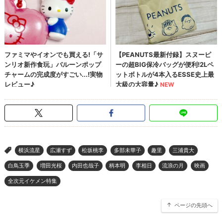
横浜流星
広瀬すず
松坂桃李
多部未華子
趣里
三浦貴大
>
白鳥玉季
増田光桜
内田也哉子
柄本明
李相日
流浪の月
映画
全次元イケメン特集
ページの先頭へ