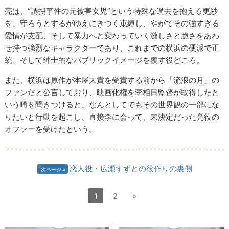
亮は、“誘拐事件の元被害女児”という特殊な過去を抱える更紗
を、守ろうとするがゆえにきつく束縛し、やがてその強すぎる
愛情が支配、そして暴力へと変わっていく激しさと脆さをあわ
せ持つ強烈なキャラクターであり、これまでの横浜の硬派で正
統、そして紳士的なパブリックイメージを覆す役どころ。
また、横浜は原作が本屋大賞を受賞する前から「流浪の月」の
ファンだと公言しており、映画化権を李相日監督が取得したと
いう噂を聞きつけると、なんとしてでもその世界観の一部にな
りたいと行動を起こし、直接李に会って、未決定だった亮役の
オファーを受けたという。
恋人役・広瀬すずとの役作りの裏側
次ページ
1
2
»