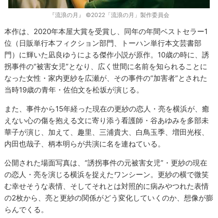
『流浪の月』 ©2022「流浪の月」製作委員会
本作は、2020年本屋大賞を受賞し、同年の年間ベストセラー1
位（日販単行本フィクション部門、トーハン単行本文芸書部
門）に輝いた凪良ゆうによる傑作小説が原作。10歳の時に、誘
拐事件の“被害女児”となり、広く世間に名前を知られることに
なった女性・家内更紗を広瀬が、その事件の“加害者”とされた
当時19歳の青年・佐伯文を松坂が演じる。
また、事件から15年経った現在の更紗の恋人・亮を横浜が、癒
えない心の傷を抱える文に寄り添う看護師・谷あゆみを多部未
華子が演じ、加えて、趣里、三浦貴大、白鳥玉季、増田光桜、
内田也哉子、柄本明らが共演に名を連ねている。
公開された場面写真は、“誘拐事件の元被害女児”・更紗の現在
の恋人・亮を演じる横浜を捉えたワンシーン。更紗の横で微笑
む幸せそうな表情、そしてそれとは対照的に病みやつれた表情
の2枚から、亮と更紗の関係がどう変化していくのか、想像が膨
らんでくる。