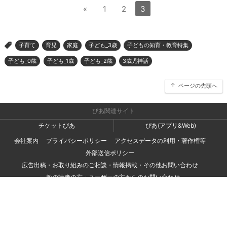
«
1
2
3
子育て
育児
家庭
子ども_3歳
子どもの知育・教育特集
>
子ども_0歳
子ども_1歳
子ども_2歳
3歳児神話
ページの先頭へ
ぴあ関連サイト
チケットぴあ
ぴあ(アプリ&Web)
会社案内
プライバシーポリシー
アクセスデータの利用・著作権等
外部送信ポリシー
広告出稿・お取り組みのご相談・情報掲載・その他お問い合わせ
一般の読者の方・ユーザーの方からのお問い合わせ
Copyright (C) PIA Corporation. All Rights Reserved.