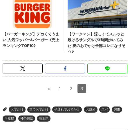
«
1
2
3
おでかけ
車でおでかけ
子連れでおでかけ
お風呂
スパ
関東
>
千葉県
神奈川県
埼玉県