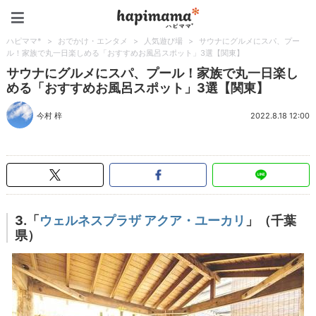
ハピママ*
ハピママ*
>
おでかけ・エンタメ
>
人気遊び場
>
サウナにグルメにスパ、プー
ル！家族で丸一日楽しめる「おすすめお風呂スポット」3選【関東】
サウナにグルメにスパ、プール！家族で丸一日楽し
める「おすすめお風呂スポット」3選【関東】
今村 梓
2022.8.18 12:00
3.「
ウェルネスプラザ アクア・ユーカリ
」（千葉
県）