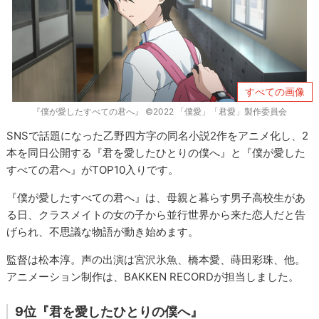
すべての画像
『僕が愛したすべての君へ』 ©2022 「僕愛」「君愛」製作委員会
SNSで話題になった乙野四方字の同名小説2作をアニメ化し、2
本を同日公開する『君を愛したひとりの僕へ』と『僕が愛した
すべての君へ』がTOP10入りです。
『僕が愛したすべての君へ』は、母親と暮らす男子高校生があ
る日、クラスメイトの女の子から並行世界から来た恋人だと告
げられ、不思議な物語が動き始めます。
監督は松本淳。声の出演は宮沢氷魚、橋本愛、蒔田彩珠、他。
アニメーション制作は、BAKKEN RECORDが担当しました。
9位『君を愛したひとりの僕へ』