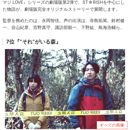
マジ LOVE』シリーズの劇場版第2弾で、ST☆RISHを中心にし
た物語が、劇場版完全オリジナルストーリーで展開します。
監督を務めたのは、永岡智佳。声の出演は、寺島拓篤、鈴村健
一、谷山紀章、宮野真守、諏訪部順一、下野紘、鳥海浩輔ら。
7位『“それ”がいる森』
すべての画像