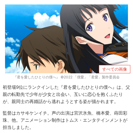
すべての画像
『君を愛したひとりの僕へ』 ©2022 「僕愛」「君愛」製作委員会
初登場9位にランクインした『君を愛したひとりの僕へ』は、父
親の転勤先で少年が少女と出会い、互いに恋心を抱くふたり
が、親同士の再婚話から逃れようとする姿が描かれます。
監督はカサヰケンイチ。声の出演は宮沢氷魚、橋本愛、蒔田彩
珠、他。アニメーション制作はトムス・エンタテインメントが
担当しました。