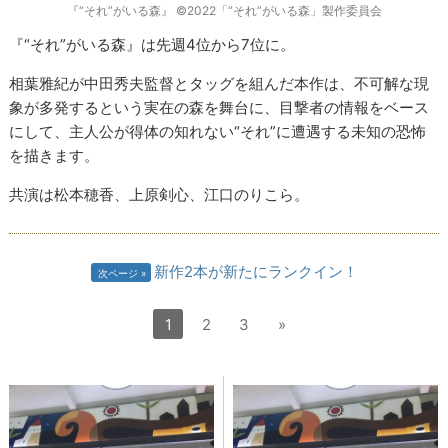
『“それ”がいる森』 ©2022「“それ”がいる森」製作委員会
『“それ”がいる森』は先週4位から7位に。
相葉雅紀が中田秀夫監督とタッグを組んだ本作は、不可解な現
象が多発するという実在の森を舞台に、目撃者の情報をベース
にして、主人公が得体の知れない“それ”に遭遇する未知の恐怖
を描きます。
共演は松本穂香、上原剣心、江口のりこら。
新作2本が新たにランクイン！
次ページ
1
2
3
»