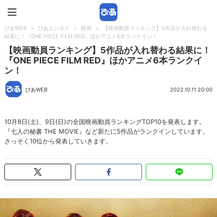
ぴあWEB
ぴあWEB
>
ぴあエンタメ
>
映画
>
【映画動員ランキング】5作品が入れ替わる
結果に！『ONE PIECE FILM RED』ほかアニメ6本ランクイン！
【映画動員ランキング】5作品が入れ替わる結果に！
『ONE PIECE FILM RED』ほかアニメ6本ランクイ
ン！
ぴあWEB
2022.10.11 20:00
10月8日(土)、9日(日)の全国映画動員ランキングTOP10を発表します。
『七人の秘書 THE MOVIE』など新たに5作品がランクインしています。
さっそく10位から発表していきます。