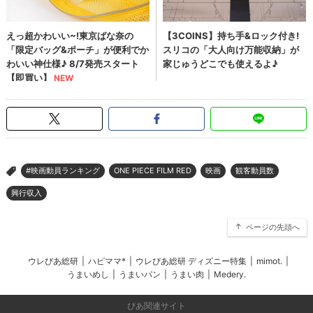
#映画動員ランキング
ONE PIECE FILM RED
映画
観客動員数
>
興行収入
ページの先頭へ
ウレぴあ総研
|
ハピママ*
|
ウレぴあ総研 ディズニー特集
|
mimot.
|
うまいめし
|
うまいパン
|
うまい肉
|
Medery.
ぴあ関連サイト