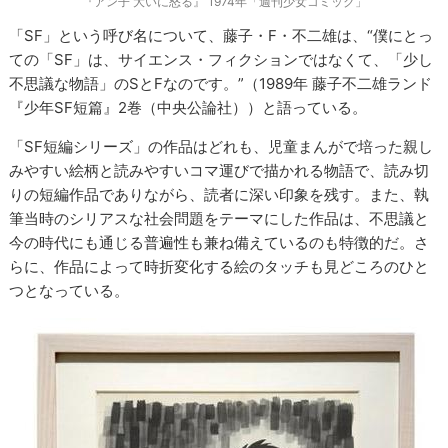
『アン子 大いに怒る』 1974年「週刊少女コミック」
「SF」という呼び名について、藤子・F・不二雄は、“僕にとっ
ての「SF」は、サイエンス・フィクションではなくて、「少し
不思議な物語」のSとFなのです。”（1989年 藤子不二雄ランド
『少年SF短篇』2巻（中央公論社））と語っている。
「SF短編シリーズ」の作品はどれも、児童まんがで培った親し
みやすい絵柄と読みやすいコマ運びで描かれる物語で、読み切
りの短編作品でありながら、読者に深い印象を残す。また、執
筆当時のシリアスな社会問題をテーマにした作品は、不思議と
今の時代にも通じる普遍性も兼ね備えているのも特徴的だ。さ
らに、作品によって時折変化する絵のタッチも見どころのひと
つとなっている。