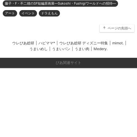
藤子・F・不二雄のSF短編原画展―Sukoshi・Fushigiワールドへの招待―
アート
イベント
ドラえもん
ページの先頭へ
ウレぴあ総研
|
ハピママ*
|
ウレぴあ総研 ディズニー特集
|
mimot.
|
うまいめし
|
うまいパン
|
うまい肉
|
Medery.
ぴあ関連サイト
チケットぴあ
ぴあ(アプリ&Web)
会社案内
プライバシーポリシー
アクセスデータの利用・著作権等
外部送信ポリシー
広告出稿・お取り組みのご相談・情報掲載・その他お問い合わせ
一般の読者の方・ユーザーの方からのお問い合わせ
Copyright (C) PIA Corporation. All Rights Reserved.