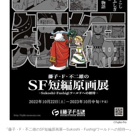
『藤子・F・不二雄のSF短編原画展―Sukoshi・Fushigiワールドへの招待―』