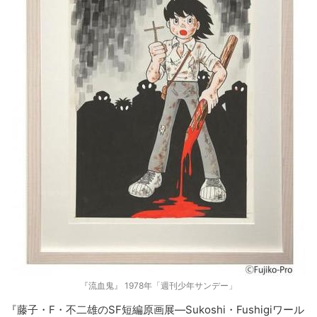
『流血鬼』 1978年「週刊少年サンデー」
『藤子・F・不二雄のSF短編原画展―Sukoshi・Fushigiワール