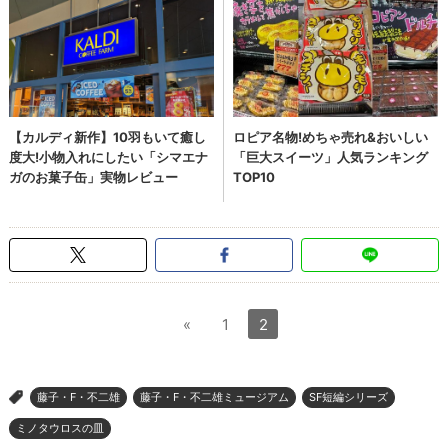
«
1
2
藤子・F・不二雄
藤子・F・不二雄ミュージアム
SF短編シリーズ
>
ミノタウロスの皿