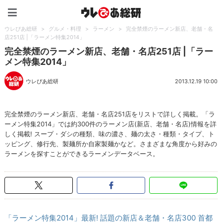
ウレぴあ総研（うれぴあ）
ウレぴあ総研
>
グルメ・料理
>
ラーメン
>
完全禁煙のラーメン新店、老舗・名
店251店 |「ラーメン特集2014」
完全禁煙のラーメン新店、老舗・名店251店 |「ラー
メン特集2014」
ウレぴあ総研
2013.12.19 10:00
完全禁煙のラーメン新店、老舗・名店251店をリストで詳しく掲載。「ラ
ーメン特集2014」では約300件のラーメン店(新店、老舗・名店)情報を詳
しく掲載! スープ・ダシの種類、味の濃さ、麺の太さ・種類・タイプ、ト
ッピング、修行先、製麺所か自家製麺かなど。さまざまな角度から好みの
ラーメンを探すことができるラーメンデータベース。
「ラーメン特集2014」最新! 話題の新店＆老舗・名店300 首都