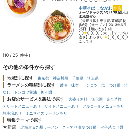
店舗詳細を見る
中華そば しながわ
新店
オーソドックスだけど奥深い山
水地鶏ダシ
【最寄り駅】東京都/要町駅 徒
歩6分【オープン】2013年6月
25日 【麺の太さ】細
◯
★
◯◯◯ 太 【スープの
濃さ】あっさり
★
◯◯◯◯
こってり
店舗詳細を見る
(10 / 251件中)
その他の条件から探す
地域別に探す
東京都
神奈川県
千葉県
埼玉県
ラーメンの種類別に探す
醤油
味噌
トンコツ
塩
つけ麺
汁
なし
トンコツ醤油
担々麺
お店のサービス＆製法で探す
大盛り無料
無化調
完全禁煙
デザートメニューあり
サイドメニューあり
アルコールメニューあり
駐車場あり
ミニサイズラーメンあり
特集テーマで探す
★新店
北海道＆九州ラーメン
こってり濃厚つけ麺
旨辛系つけ麺