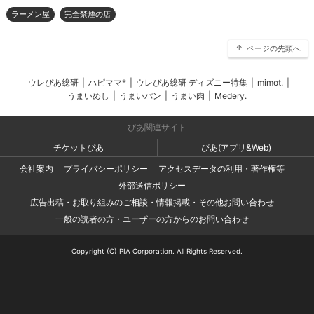
ラーメン屋
完全禁煙の店
ページの先頭へ
ウレぴあ総研
|
ハピママ*
|
ウレぴあ総研 ディズニー特集
|
mimot.
|
うまいめし
|
うまいパン
|
うまい肉
|
Medery.
ぴあ関連サイト
チケットぴあ
ぴあ(アプリ&Web)
会社案内
プライバシーポリシー
アクセスデータの利用・著作権等
外部送信ポリシー
広告出稿・お取り組みのご相談・情報掲載・その他お問い合わせ
一般の読者の方・ユーザーの方からのお問い合わせ
Copyright (C) PIA Corporation. All Rights Reserved.