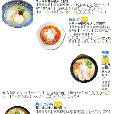
スッキリ味が後引く旨さ
【最寄り駅】東京都/阿佐ヶ谷駅 徒歩すぐ【オープン】
2013年1月7日 【麺の太さ】細 ◯
★
◯◯◯ 太
【スープの濃さ】あっさり
★
◯◯◯◯ こってり
店舗詳細を見る
麺屋 紅
新店
トマトが香るイタリア風味
【最寄り駅】東京都/浅草駅 徒
歩7分【オープン】2013年2月1
日 【麺の太さ】細
◯◯◯
★
◯ 太 【スープの
濃さ】あっさり ◯◯
★
◯◯
こってり
店舗詳細を見る
俺麺
山田
新店
平打ち
太麺に
あっさ
りスー
プ
【最寄
り駅】
東京
都/入谷駅 徒歩2分【オープン】2013年4月8日 【麺の太さ】細 ◯◯◯
★
◯
太 【スープの濃さ】あっさり ◯◯◯
★
◯ こってり
店舗詳細を見る
鶏そば小鳥
新店
鶏白湯の深い鶏の旨み
【最寄り駅】東京都/池上駅 徒歩2分【オープン】2013