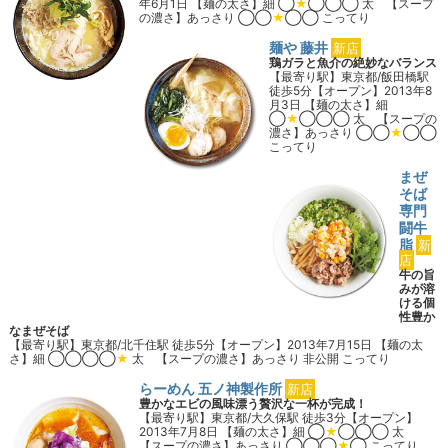
年6月1日 【麺の太さ】細 ◯
★
◯◯◯ 太 【スープ
の濃さ】あっさり ◯◯
★
◯◯ こってり
店舗詳細を見る
麺や 藤井
新店
鶏ガラと魚介の絶妙なバランス
【最寄り駅】東京都/飯田橋駅
徒歩5分【オープン】2013年8
月3日 【麺の太さ】細
◯
★
◯◯◯ 太 【スープの
濃さ】あっさり ◯◯
★
◯◯
こってり
店舗詳細を見る
まぜ
そば
専門
闘牛
脂
新
店
牛の旨
みが溶
ける個
性豊か
なまぜそば
【最寄り駅】東京都/北千住駅 徒歩5分【オープン】2013年7月15日 【麺の太
さ】細 ◯◯◯◯
★
太 【スープの濃さ】あっさり 非公開 こってり
店舗詳細を見る
らーめん 五ノ神製作所
新店
豊かなエビの風味漂う贅沢な一杯が完成！
【最寄り駅】東京都/大久保駅 徒歩3分【オープン】
2013年7月8日 【麺の太さ】細 ◯
★
◯◯◯ 太
【スープの濃さ】あっさり ◯◯◯
★
◯ こってり