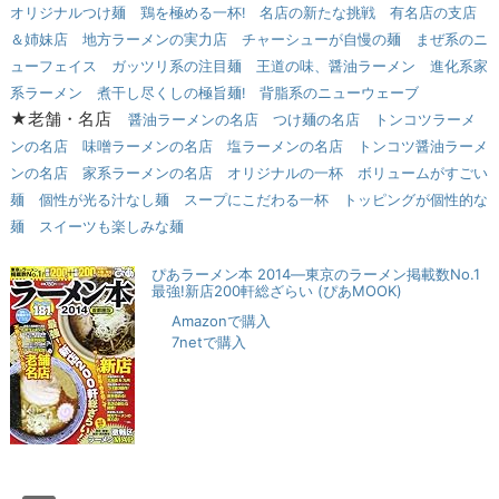
オリジナルつけ麺
鶏を極める一杯!
名店の新たな挑戦
有名店の支店
＆姉妹店
地方ラーメンの実力店
チャーシューが自慢の麺
まぜ系のニ
ューフェイス
ガッツリ系の注目麺
王道の味、醤油ラーメン
進化系家
系ラーメン
煮干し尽くしの極旨麺!
背脂系のニューウェーブ
★老舗・名店
醤油ラーメンの名店
つけ麺の名店
トンコツラーメ
ンの名店
味噌ラーメンの名店
塩ラーメンの名店
トンコツ醤油ラーメ
ンの名店
家系ラーメンの名店
オリジナルの一杯
ボリュームがすごい
麺
個性が光る汁なし麺
スープにこだわる一杯
トッピングが個性的な
麺
スイーツも楽しみな麺
ぴあラーメン本 2014―東京のラーメン掲載数No.1
最強!新店200軒総ざらい (ぴあMOOK)
Amazonで購入
7netで購入