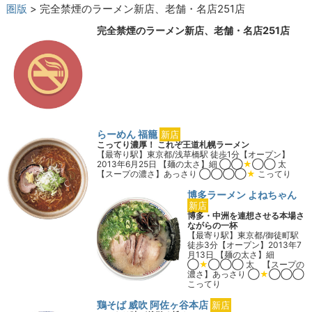
圏版
> 完全禁煙のラーメン新店、老舗・名店251店
完全禁煙のラーメン新店、老舗・名店251店
らーめん 福籠
新店
こってり濃厚！ これぞ王道札幌ラーメン
【最寄り駅】東京都/浅草橋駅 徒歩1分【オープン】
2013年6月25日 【麺の太さ】細 ◯◯
★
◯◯ 太
【スープの濃さ】あっさり ◯◯◯◯
★
こってり
店舗詳細を見る
博多ラーメン よねちゃん
新店
博多・中洲を連想させる本場さ
ながらの一杯
【最寄り駅】東京都/御徒町駅
徒歩3分【オープン】2013年7
月13日 【麺の太さ】細
◯
★
◯◯◯ 太 【スープの
濃さ】あっさり ◯
★
◯◯◯
こってり
店舗詳細を見る
鶏そば 威吹 阿佐ヶ谷本店
新店