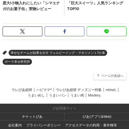
幸せなチームが結果を出す ウェルビーイング・マネジメント7か条
>
ポーラ幸せ研究所
ページの先頭へ
ウレぴあ総研
|
ハピママ*
|
ウレぴあ総研 ディズニー特集
|
mimot.
|
うまいめし
|
うまいパン
|
うまい肉
|
Medery.
ぴあ関連サイト
チケットぴあ
ぴあ(アプリ&Web)
会社案内
プライバシーポリシー
アクセスデータの利用・著作権等