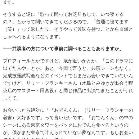
ます。
そうすると逆に「歌って踊ってお芝居もして、いつ寝てる
の？」とかって聞いてきてくださるので、「普通に寝てます
（笑）」って返したり。そうやって興味を持つことから自然と
しゃべれるようになります。
――共演者の方について事前に調べることもありますか。
プロフィールとかですけど。歳が近いかとか、「このドラマに
出てた人や」とか。あと、今回で言うと、共演シーンもなく、
完成披露試写会などのイベントでもまだお会いできていないん
ですけど、リリー・フランキーさん（水島とみゆきが出会う喫
茶店のマスター・田宮役）と同じ作品に出演できたことがうれ
しくて。
お会いしたら絶対に「『おでんくん』（リリー・フランキーの
著書）大好きです」って言いたいです。『おでんくん』の中の
シーンにある東京タワーをバックにおでんを食べるというの
が、僕がまだ東京で叶えられていない夢なんです。もしお会い