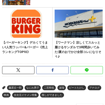
藤原丈一郎
なにわ男子
二宮和也
波瑠
ビートたけし
アナログ
>
映画
全次元イケメン特集
推しができました