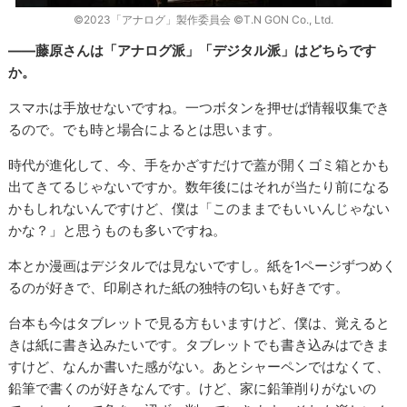
©︎2023「アナログ」製作委員会 ©︎T.N GON Co., Ltd.
――藤原さんは「アナログ派」「デジタル派」はどちらです
か。
スマホは手放せないですね。一つボタンを押せば情報収集でき
るので。でも時と場合によるとは思います。
時代が進化して、今、手をかざすだけで蓋が開くゴミ箱とかも
出てきてるじゃないですか。数年後にはそれが当たり前になる
かもしれないんですけど、僕は「このままでもいいんじゃない
かな？」と思うものも多いですね。
本とか漫画はデジタルでは見ないですし。紙を1ページずつめく
るのが好きで、印刷された紙の独特の匂いも好きです。
台本も今はタブレットで見る方もいますけど、僕は、覚えると
きは紙に書き込みたいです。タブレットでも書き込みはできま
すけど、なんか書いた感がない。あとシャーペンではなくて、
鉛筆で書くのが好きなんです。けど、家に鉛筆削りがないの