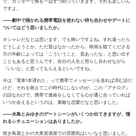
で、カッターで角を一辺ずつ削っていきます。それも楽しいん
ですよ。
――劇中で描かれる携帯電話を使わない待ち合わせやデートに
ついてはどう思いましたか。
オシャレだなとは思います。でも怖いですよね。すれ違ったら
どうしようとか。ただ昔はなかったから、映画を観てくださる
方の年齢によっては「こういうこと、昔あったな」と思い出す
こともあると思うんです。自分の人生と照らし合わせながら
「いいな」と思ってもらえるといいですね。
今は「電車1本遅れた」って携帯でメッセージを送れば済む話だ
けど、それを敢えてこの時代にしないのが、この『アナログ』
の話なわけで。携帯で連絡をしなくても心が通じ合っていれば
いつか会えるというのは、素敵な恋愛だなと思いました。
――水島とみゆきのデートシーンがいくつか出てきますが、憧
れるシチュエーションはありましたか。
焼き鳥屋とかの大衆居酒屋での雰囲気はいいなと思いました。