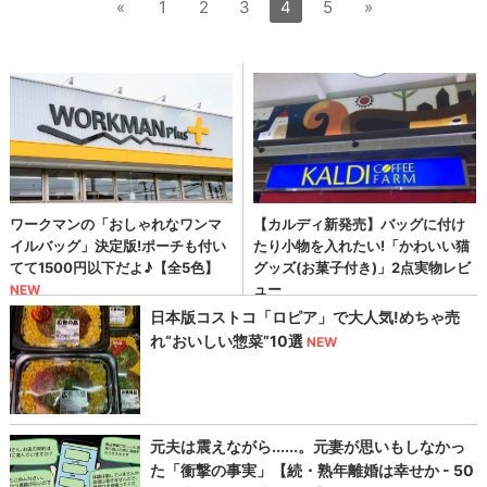
«
1
2
3
4
5
»