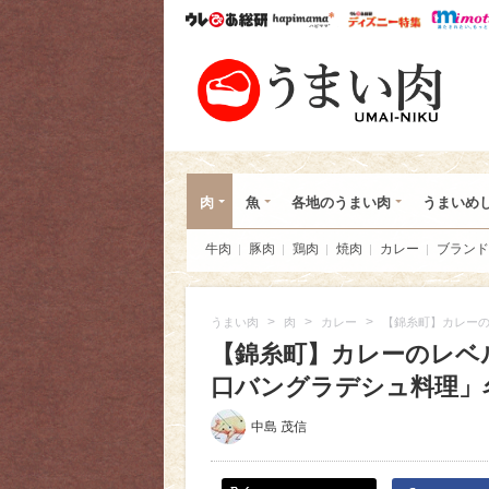
ウレぴあ総研
ハピママ*
ウレぴあ
うま
肉
魚
各地のうまい肉
うまいめ
牛肉
豚肉
鶏肉
焼肉
カレー
ブランド
>
>
>
うまい肉
肉
カレー
【錦糸町】カレーの
【錦糸町】カレーのレベ
口バングラデシュ料理」
中島 茂信