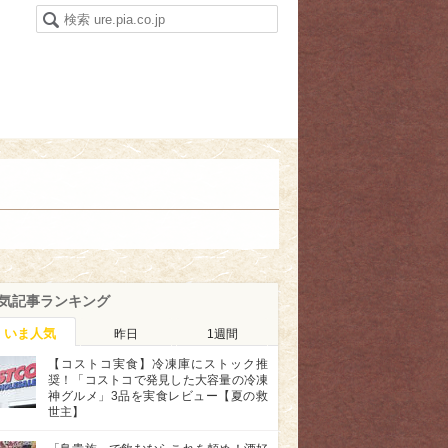
気記事ランキング
いま人気
昨日
1週間
【コストコ実食】冷凍庫にストック推
奨！「コストコで発見した大容量の冷凍
神グルメ」3品を実食レビュー【夏の救
世主】