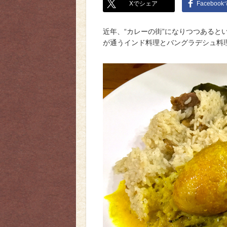
Xでシェア
Faceboo
近年、“カレーの街”になりつつあると
が通うインド料理とバングラデシュ料