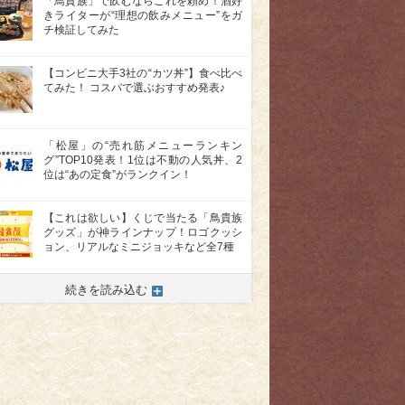
「鳥貴族」で飲むならこれを頼め！酒好
きライターが“理想の飲みメニュー”をガ
チ検証してみた
【コンビニ大手3社の“カツ丼”】食べ比べ
てみた！ コスパで選ぶおすすめ発表♪
「松屋」の“売れ筋メニューランキン
グ”TOP10発表！1位は不動の人気丼、2
位は“あの定食”がランクイン！
【これは欲しい】くじで当たる「鳥貴族
グッズ」が神ラインナップ！ロゴクッシ
ョン、リアルなミニジョッキなど全7種
続きを読み込む