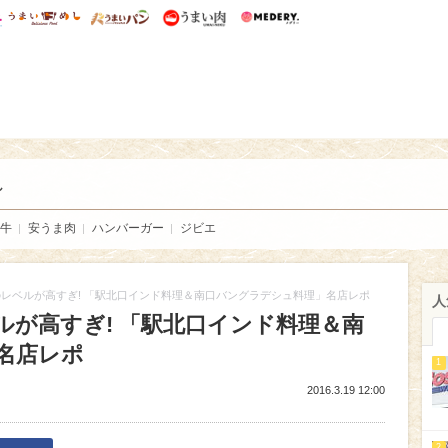
総研 ディズニー特集
mimot.
うまいめし
うまいパン
うまい肉
Medery.
い肉
し
牛
安うま肉
ハンバーガー
ジビエ
レベルが高すぎ! 「駅北口インド料理＆南口バングラデシュ料理」名店レポ
人
ルが高すぎ! 「駅北口インド料理＆南
名店レポ
1
2016.3.19 12:00
2