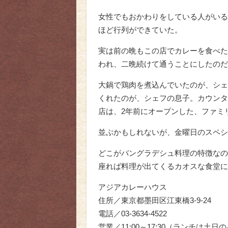
女性でもおかわりをしている人がいる
ほど行列ができていた。
実は前の晩もこの店でカレーを食べた
われ、二晩続けて通うことにしたのだ
大鍋で鶏肉を煮込んでいたのが、シェ
くれたのが、シェフの息子。カウンタ
店は、2年前にオープンした、ファミ
並ぶかもしれないが、金曜日のスペシ
どこがバングラデシュ料理の特徴なの
座れば料理が出てくるカオスな食堂に
アジアカレーハウス
住所／東京都墨田区江東橋3-9-24
電話／03-3634-4522
営業／11:00～17:30（ランチは土日の