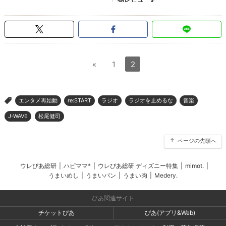
«
1
2
エンタメ再始動
re:START
ラジオ
ラジオを止めるな
音楽
>
J-WAVE
松尾健司
ページの先頭へ
ウレぴあ総研
|
ハピママ*
|
ウレぴあ総研 ディズニー特集
|
mimot.
|
うまいめし
|
うまいパン
|
うまい肉
|
Medery.
ぴあ関連サイト
チケットぴあ
ぴあ(アプリ&Web)