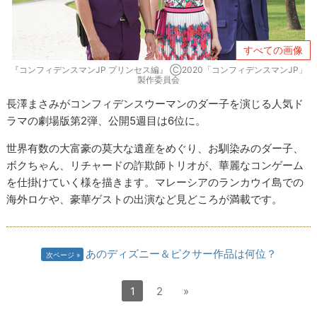
すべての画像
『コンフィデンスマンJP プリンセス編』 Ⓒ2020「コンフィデンスマンJP」
製作委員会
長澤まさみがコンフィデンスウーマンのダー子を演じる人気ド
ラマの劇場版第2弾、公開5週目は6位に。
世界有数の大富豪の莫大な遺産をめぐり、お馴染みのダー子、
ボクちゃん、リチャードの詐欺師トリオが、華麗なコンゲーム
を仕掛けていく様を描きます。マレーシアのランカウイ島での
海外ロケや、豪華ゲストの出演など見どころが満載です。
あのディズニー＆ピクサー作品は何位？
次ページ
1
2
»