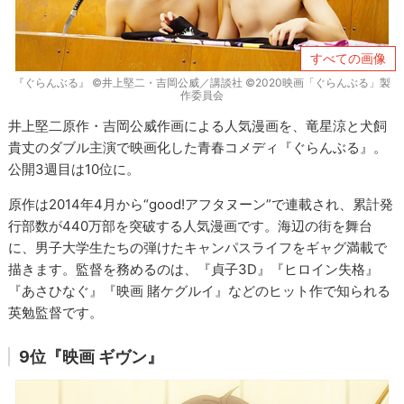
すべての画像
『ぐらんぶる』 ©井上堅二・吉岡公威／講談社 ©2020映画「ぐらんぶる」製
作委員会
井上堅二原作・吉岡公威作画による人気漫画を、竜星涼と犬飼
貴丈のダブル主演で映画化した青春コメディ『ぐらんぶる』。
公開3週目は10位に。
原作は2014年4月から“good!アフタヌーン”で連載され、累計発
行部数が440万部を突破する人気漫画です。海辺の街を舞台
に、男子大学生たちの弾けたキャンパスライフをギャグ満載で
描きます。監督を務めるのは、『貞子3D』『ヒロイン失格』
『あさひなぐ』『映画 賭ケグルイ』などのヒット作で知られる
英勉監督です。
9位『映画 ギヴン』