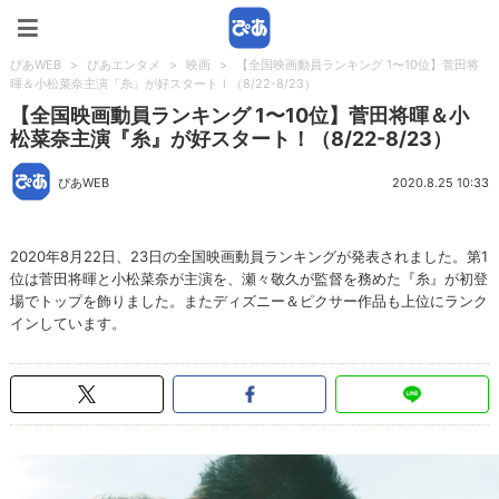
ぴあWEB
ぴあWEB
>
ぴあエンタメ
>
映画
>
【全国映画動員ランキング 1〜10位】菅田将
暉＆小松菜奈主演『糸』が好スタート！（8/22-8/23）
【全国映画動員ランキング 1〜10位】菅田将暉＆小
松菜奈主演『糸』が好スタート！（8/22-8/23）
ぴあWEB
2020.8.25 10:33
2020年8月22日、23日の全国映画動員ランキングが発表されました。第1
位は菅田将暉と小松菜奈が主演を、瀬々敬久が監督を務めた『糸』が初登
場でトップを飾りました。またディズニー＆ピクサー作品も上位にランク
インしています。