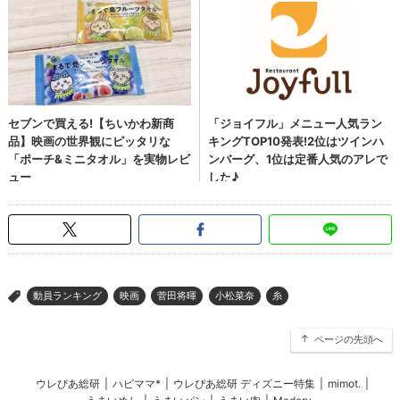
動員ランキング
映画
菅田将暉
小松菜奈
糸
>
ページの先頭へ
ウレぴあ総研
|
ハピママ*
|
ウレぴあ総研 ディズニー特集
|
mimot.
|