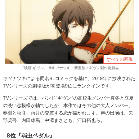
すべての画像
『映画 ギヴン』 ©キヅナツキ・新書館／ギヴン製作委員会
キヅナツキによる同名BLコミックを基に、2019年に放映された
TVシリーズの劇場版が初登場9位にランクインです。
TVシリーズでは、バンド“ギヴン”の高校生メンバー真冬と立夏
の淡い恋模様が軸でしたが、本作ではその他の大人メンバー、
春樹と秋彦、雨月の交差する恋が描かれます。声の出演は、矢
野奨吾、内田雄馬、中澤まさとも、江口拓也ら。
8位『弱虫ペダル』