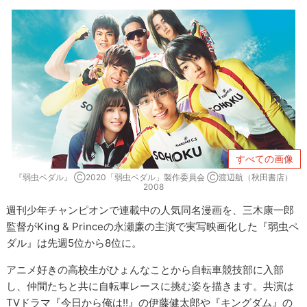
すべての画像
『弱虫ペダル』 Ⓒ2020「弱虫ペダル」製作委員会 Ⓒ渡辺航（秋田書店）
2008
週刊少年チャンピオンで連載中の人気同名漫画を、三木康一郎
監督がKing & Princeの永瀬廉の主演で実写映画化した『弱虫ペ
ダル』は先週5位から8位に。
アニメ好きの高校生がひょんなことから自転車競技部に入部
し、仲間たちと共に自転車レースに挑む姿を描きます。共演は
TVドラマ『今日から俺は!!』の伊藤健太郎や『キングダム』の