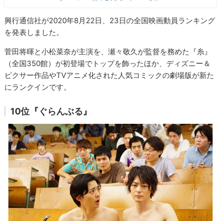
興行通信社が2020年8月22日、23日の全国映画動員ランキング
を発表しました。
菅田将暉と小松菜奈が主演を、瀬々敬久が監督を務めた『糸』
（全国350館）が初登場でトップを飾ったほか、ディズニー＆
ピクサー作品やTVアニメ化された人気コミックの劇場版が新た
にランクインです。
10位『ぐらんぶる』