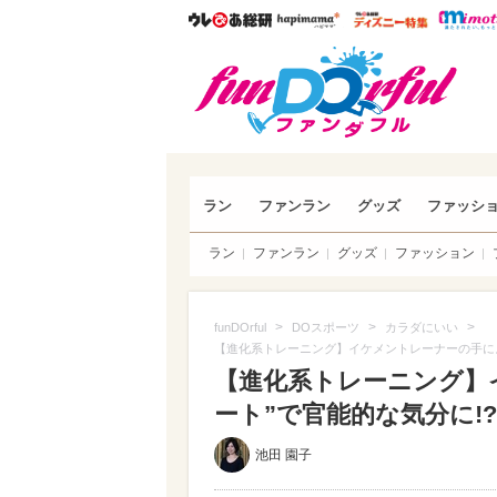
ウレぴあ総研
ハピママ*
ウレぴあ
funDO
ラン
ファンラン
グッズ
ファッシ
ラン
ファンラン
グッズ
ファッション
>
>
>
funDOrful
DOスポーツ
カラダにいい
【進化系トレーニング】イケメントレーナーの手によ
【進化系トレーニング】
ート”で官能的な気分に!
池田 園子