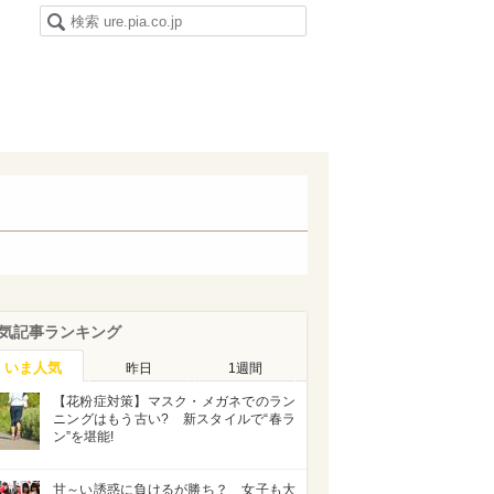
気記事ランキング
いま人気
昨日
1週間
【花粉症対策】マスク・メガネでのラン
ニングはもう古い? 新スタイルで“春ラ
ン”を堪能!
甘～い誘惑に負けるが勝ち？ 女子も大