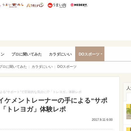
総研 ディズニー特集
mimot.
うまいめし
うまいパン
うまい肉
Medery.
rful
ョン
プロに聞いてみた
カラダにいい
DOスポーツ
プロに聞いてみた
カラダにいい
DOスポーツ
人
る“サポート”で官能的な気分に!?「トレヨガ」体験レポ
イケメントレーナーの手による“サポ
1
?「トレヨガ」体験レポ
2017.9.11 6:00
2