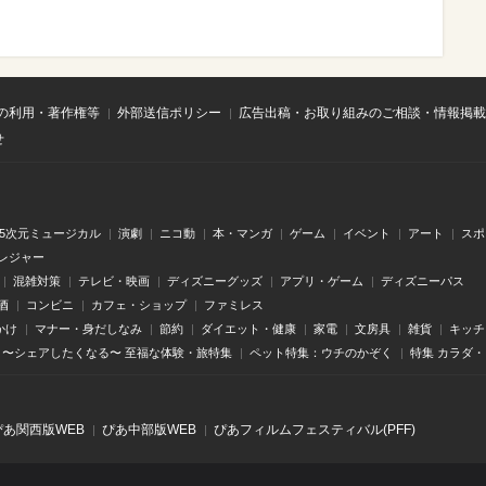
の利用・著作権等
外部送信ポリシー
広告出稿・お取り組みのご相談・情報掲載
せ
.5次元ミュージカル
演劇
ニコ動
本・マンガ
ゲーム
イベント
アート
スポ
レジャー
混雑対策
テレビ・映画
ディズニーグッズ
アプリ・ゲーム
ディズニーパス
酒
コンビニ
カフェ・ショップ
ファミレス
かけ
マナー・身だしなみ
節約
ダイエット・健康
家電
文房具
雑貨
キッチ
〜シェアしたくなる〜 至福な体験・旅特集
ペット特集：ウチのかぞく
特集 カラダ
ぴあ関⻄版WEB
ぴあ中部版WEB
ぴあフィルムフェスティバル(PFF)