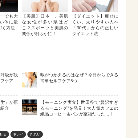
ーでも大
【美肌】日本一、美肌
【ダイエット】痩せに
い体に最
な女性が多い県はど
くい、太りやすい人へ
づく方法
こ？スポーツと美肌の
「30代」からの正しい
関係が明らかに！
ダイエット法
？呼吸が浅
喉がつかえるのはなぜ？今日からできる
ルフケア
簡単セルフケア5つ
疲労」が原
【モーニング実食】世田谷で“贅沢すぎ
を紹介
るモーニング”を発見！大人気カフェの
絶品コーヒー＆パンが至福だった…!!
せる
キレイ
きれい