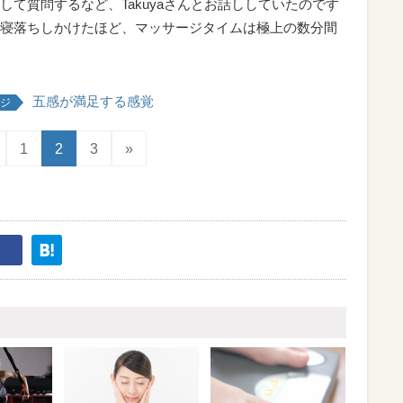
て質問するなど、Takuyaさんとお話ししていたのです
寝落ちしかけたほど、マッサージタイムは極上の数分間
五感が満足する感覚
ジ
1
2
3
»