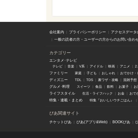
会社案内
プライバシーポリシー
アクセスデータ
一般の読者の方・ユーザーの方からのお問い合わ
カテゴリー
エンタメ･テレビ
テレビ
音楽
V系
アイドル
映画
アニメ
2
ファミリー
家庭
子ども
おしゃれ
おでかけ・
ディズニー
TDL
TDS
裏ワザ・攻略
混雑予想
グルメ･料理
スイーツ
食品
飲料
お菓子
お
ライフスタイル
生活・ライフハック
お金
おで
特集
・
連載
・
まとめ
特集『おいしいウチごはん』
ぴあ関連サイト
チケットぴあ
ぴあ(アプリ&Web)
BOOKぴあ