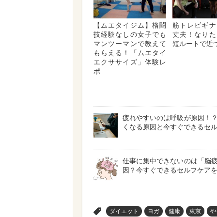
【ムエタイジム】格闘
筋トレビギナ
技経験なしの女子でも
丈夫！なりた
マンツーマンで教えて
短ルートで近
もらえる！「ムエタイ
エクササイズ」体験レ
ポ
疲れやすいのは呼吸が原因！
くなる原因と今すぐできるセ
仕事に集中できないのは「脳
因？今すぐできるセルフケア
>
ダイエット
ヨガ
健康
東京
や