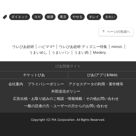
ダイエット
ヨガ
健康
東京
やせる
キレイ
きれい
>
ページの先頭へ
ウレぴあ総研
|
ハピママ*
|
ウレぴあ総研 ディズニー特集
|
mimot.
|
うまいめし
|
うまいパン
|
うまい肉
|
Medery.
ぴあ関連サイト
チケットぴあ
ぴあ(アプリ&Web)
会社案内
プライバシーポリシー
アクセスデータの利用・著作権等
外部送信ポリシー
広告出稿・お取り組みのご相談・情報掲載・その他お問い合わせ
一般の読者の方・ユーザーの方からのお問い合わせ
Copyright (C) PIA Corporation. All Rights Reserved.