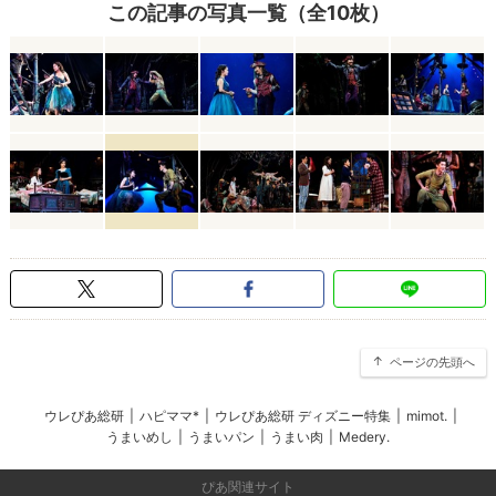
この記事の写真一覧（全10枚）
ページの先頭へ
ウレぴあ総研
|
ハピママ*
|
ウレぴあ総研 ディズニー特集
|
mimot.
|
うまいめし
|
うまいパン
|
うまい肉
|
Medery.
ぴあ関連サイト