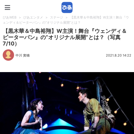
ぴあWEB
ぴあWEB
>
ぴあエンタメ
>
ステージ
>
【黒木華＆中島裕翔】W主演！舞台『ウ
ェンディ＆ピーターパン』の“オリジナル展開”とは？
【黒木華＆中島裕翔】W主演！舞台『ウェンディ＆
ピーターパン』の“オリジナル展開”とは？（写真
7/10）
中川 實穗
2021.8.20 14:22